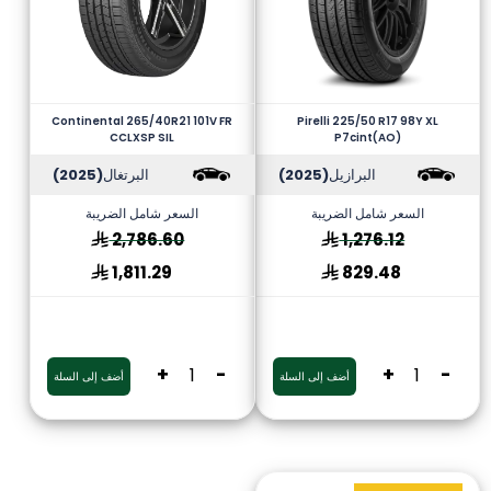
Continental 265/40R21 101V FR
Pirelli 225/50 R17 98Y XL
CCLXSP SIL
P7cint(AO)
البرازيل
(2025)
البرتغال
(2025)
السعر شامل الضريبة
السعر شامل الضريبة
2,786.60
1,276.12
1,811.29
829.48
+
-
+
-
أضف إلى السلة
أضف إلى السلة