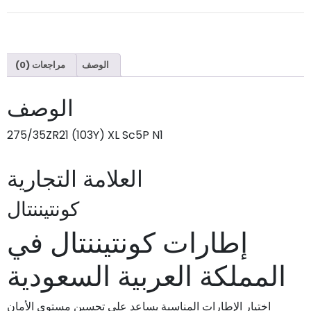
الوصف
مراجعات (0)
الوصف
275/35ZR21 (103Y) XL Sc5P N1
العلامة التجارية
كونتيننتال
إطارات كونتيننتال في
المملكة العربية السعودية
اختيار الإطارات المناسبة يساعد على تحسين مستوى الأمان