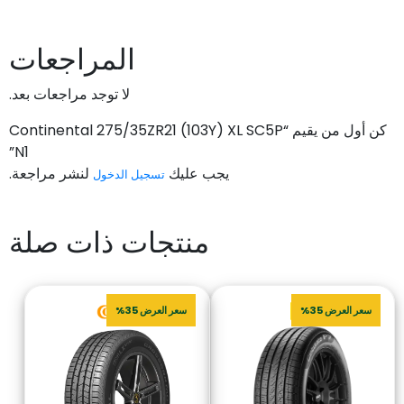
المراجعات
لا توجد مراجعات بعد.
كن أول من يقيم “Continental 275/35ZR21 (103Y) XL SC5P
N1”
يجب عليك
لنشر مراجعة.
تسجيل الدخول
منتجات ذات صلة
سعر العرض 35%
سعر العرض 35%