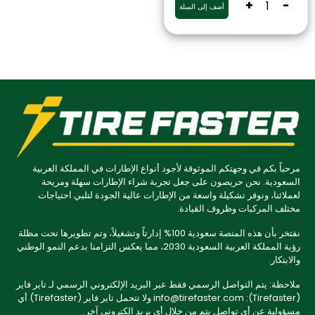
+
-
أضف إلى السلة
مرحباً بكم في وجهتكم الموثوقة لأجود أنواع الإطارات في المملكة العربية
السعودية. نحن حريصون على جعل تجربة شراء الإطارات سهلة ومريحة
لعملائنا، ونوفر تشكيلة واسعة من الإطارات عالية الجودة لتلبي احتياجات
مختلف المركبات وظروف القيادة.
نفتخر بأن هذه المنصة سعودية 100% إدارتاً وتشغيلاً، وتم تطويرها تحت مظلة
رؤية المملكة العربية السعودية 2030، مما يعكس التزامنا بدعم النمو الوطني
والابتكار.
ملاحظة: يتم التواصل الرسمي فقط عبر البريد الإلكتروني الرسمي لـ تاير فاير
(Tirefaster): info@tirefaster.com ولا تتحمل تاير فاير (Tirefaster) أي
مسؤولية عن أي تواصل يتم من خلال أي بريد إلكتروني آخر.