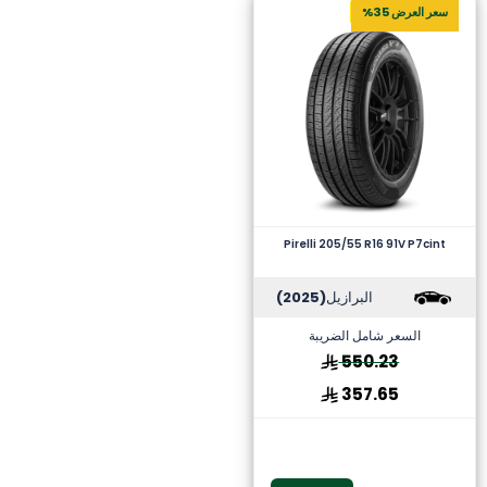
سعر العرض 35%
Pirelli 205/55 R16 91V P7cint
البرازيل
(2025)
السعر شامل الضريبة
550.23
357.65