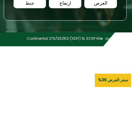
العرض
ارتفاع
جنط
Continental 275/35ZR21 (103Y) XL SC5P N1
Home
سعر العرض 35%