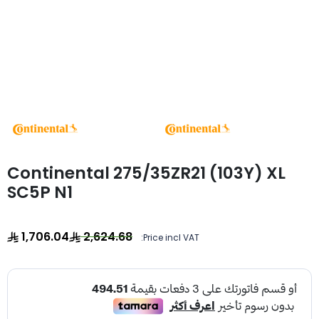
Continental 275/35ZR21 (103Y) XL
SC5P N1
1,706.04
2,624.68
Price incl VAT: