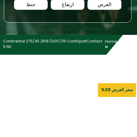
العرض
ارتفاع
جنط
Continental 275/45 ZR18 (103Y) FR ContiSportContact
Home
5 N0
سعر العرض 20%