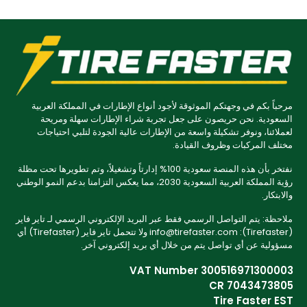
مرحباً بكم في وجهتكم الموثوقة لأجود أنواع الإطارات في المملكة العربية
السعودية. نحن حريصون على جعل تجربة شراء الإطارات سهلة ومريحة
لعملائنا، ونوفر تشكيلة واسعة من الإطارات عالية الجودة لتلبي احتياجات
مختلف المركبات وظروف القيادة.
نفتخر بأن هذه المنصة سعودية 100% إدارتاً وتشغيلاً، وتم تطويرها تحت مظلة
رؤية المملكة العربية السعودية 2030، مما يعكس التزامنا بدعم النمو الوطني
والابتكار.
ملاحظة: يتم التواصل الرسمي فقط عبر البريد الإلكتروني الرسمي لـ تاير فاير
(Tirefaster): info@tirefaster.com ولا تتحمل تاير فاير (Tirefaster) أي
مسؤولية عن أي تواصل يتم من خلال أي بريد إلكتروني آخر.
VAT Number 300516971300003
CR 7043473805
Tire Faster EST