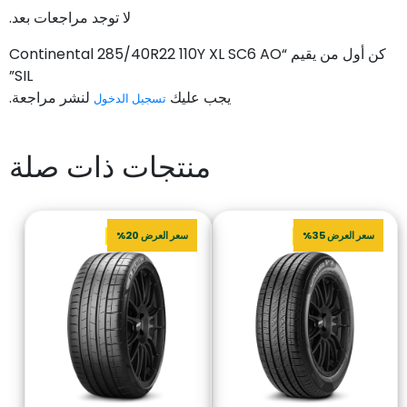
لا توجد مراجعات بعد.
كن أول من يقيم “Continental 285/40R22 110Y XL SC6 AO
SIL”
يجب عليك
لنشر مراجعة.
تسجيل الدخول
منتجات ذات صلة
سعر العرض 35%
سعر العرض 20%