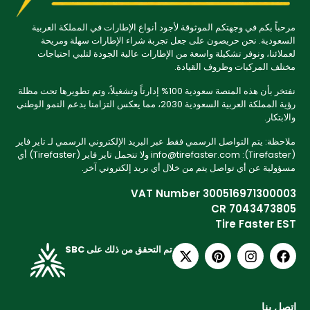
مرحباً بكم في وجهتكم الموثوقة لأجود أنواع الإطارات في المملكة العربية
السعودية. نحن حريصون على جعل تجربة شراء الإطارات سهلة ومريحة
لعملائنا، ونوفر تشكيلة واسعة من الإطارات عالية الجودة لتلبي احتياجات
مختلف المركبات وظروف القيادة.
نفتخر بأن هذه المنصة سعودية 100% إدارتاً وتشغيلاً، وتم تطويرها تحت مظلة
رؤية المملكة العربية السعودية 2030، مما يعكس التزامنا بدعم النمو الوطني
والابتكار.
ملاحظة: يتم التواصل الرسمي فقط عبر البريد الإلكتروني الرسمي لـ تاير فاير
(Tirefaster): info@tirefaster.com ولا تتحمل تاير فاير (Tirefaster) أي
مسؤولية عن أي تواصل يتم من خلال أي بريد إلكتروني آخر.
VAT Number 300516971300003
CR 7043473805
Tire Faster EST
تم التحقق من ذلك على SBC
اتصل بنا