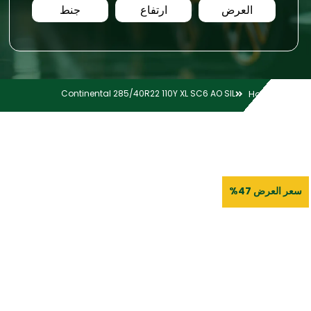
العرض
ارتفاع
جنط
Continental 285/40R22 110Y XL SC6 AO SIL
Home
سعر العرض 47%