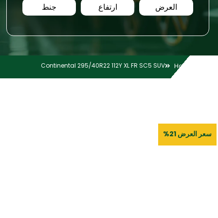
العرض
ارتفاع
جنط
Continental 295/40R22 112Y XL FR SC5 SUV
Home
سعر العرض 21%