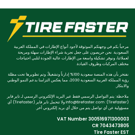
مرحباً بكم في وجهتكم الموثوقة لأجود أنواع الإطارات في المملكة العربية
السعودية. نحن حريصون على جعل تجربة شراء الإطارات سهلة ومريحة
لعملائنا، ونوفر تشكيلة واسعة من الإطارات عالية الجودة لتلبي احتياجات
مختلف المركبات وظروف القيادة.
نفتخر بأن هذه المنصة سعودية 100% إدارتاً وتشغيلاً، وتم تطويرها تحت مظلة
رؤية المملكة العربية السعودية 2030، مما يعكس التزامنا بدعم النمو الوطني
والابتكار.
ملاحظة: يتم التواصل الرسمي فقط عبر البريد الإلكتروني الرسمي لـ تاير فاير
(Tirefaster): info@tirefaster.com ولا تتحمل تاير فاير (Tirefaster) أي
مسؤولية عن أي تواصل يتم من خلال أي بريد إلكتروني آخر.
VAT Number 300516971300003
CR 7043473805
Tire Faster EST