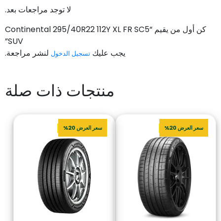
لا توجد مراجعات بعد.
كن أول من يقيم “Continental 295/40R22 112Y XL FR SC5
SUV”
يجب عليك
لنشر مراجعة.
تسجيل الدخول
منتجات ذات صلة
سعر العرض 20%
سعر العرض 20%