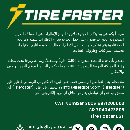
مرحباً بكم في وجهتكم الموثوقة لأجود أنواع الإطارات في المملكة العربية
السعودية. نحن حريصون على جعل تجربة شراء الإطارات سهلة ومريحة
لعملائنا، ونوفر تشكيلة واسعة من الإطارات عالية الجودة لتلبي احتياجات
مختلف المركبات وظروف القيادة.
نفتخر بأن هذه المنصة سعودية 100% إدارتاً وتشغيلاً، وتم تطويرها تحت مظلة
رؤية المملكة العربية السعودية 2030، مما يعكس التزامنا بدعم النمو الوطني
والابتكار.
ملاحظة: يتم التواصل الرسمي فقط عبر البريد الإلكتروني الرسمي لـ تاير فاير
(Tirefaster): info@tirefaster.com ولا تتحمل تاير فاير (Tirefaster) أي
مسؤولية عن أي تواصل يتم من خلال أي بريد إلكتروني آخر.
VAT Number 300516971300003
CR 7043473805
Tire Faster EST
تم التحقق من ذلك على SBC