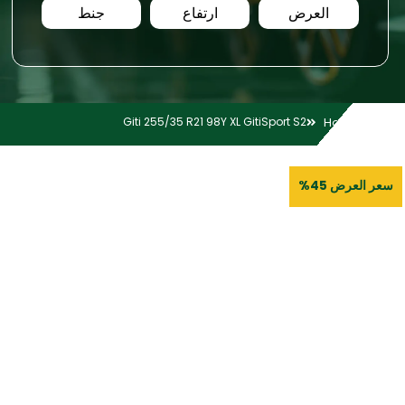
العرض
ارتفاع
جنط
Giti 255/35 R21 98Y XL GitiSport S2
Home
سعر العرض 45%