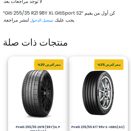
لا توجد مراجعات بعد.
كن أول من يقيم “Giti 255/35 R21 98Y XL GitiSport S2”
يجب عليك
لنشر مراجعة.
تسجيل الدخول
منتجات ذات صلة
سعر العرض 35%
سعر العرض 20%
Pirelli 255/35 ZR19 (96Y)XL P
Pirelli 235/55 R17 99V S-VERD(AO)