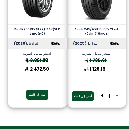
Pirelli 285/35 ZR22 (106Y)XL P
Pirelli 245/45 R18 100Y XL r-f
ZERO(N0)
P7cint(*)(MOE)
البرازيل
(2025)
البرازيل
(2026)
السعر شامل الضريبة
السعر شامل الضريبة
3,091.20
1,735.61
2,472.50
1,128.15
-
+
أضف إلى السلة
أضف إلى السلة