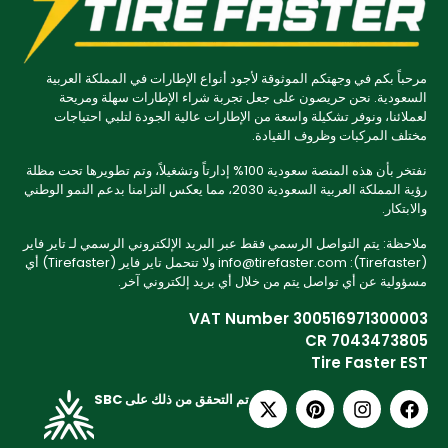
مرحباً بكم في وجهتكم الموثوقة لأجود أنواع الإطارات في المملكة العربية
السعودية. نحن حريصون على جعل تجربة شراء الإطارات سهلة ومريحة
لعملائنا، ونوفر تشكيلة واسعة من الإطارات عالية الجودة لتلبي احتياجات
مختلف المركبات وظروف القيادة.
نفتخر بأن هذه المنصة سعودية 100% إدارتاً وتشغيلاً، وتم تطويرها تحت مظلة
رؤية المملكة العربية السعودية 2030، مما يعكس التزامنا بدعم النمو الوطني
والابتكار.
ملاحظة: يتم التواصل الرسمي فقط عبر البريد الإلكتروني الرسمي لـ تاير فاير
(Tirefaster): info@tirefaster.com ولا تتحمل تاير فاير (Tirefaster) أي
مسؤولية عن أي تواصل يتم من خلال أي بريد إلكتروني آخر.
VAT Number 300516971300003
CR 7043473805
Tire Faster EST
تم التحقق من ذلك على SBC