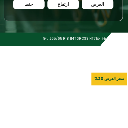
العرض
ارتفاع
جنط
Giti 265/65 R18 114T XROSS HT71
Home
سعر العرض 20%