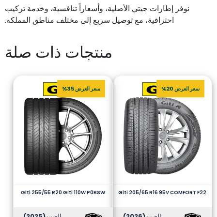
نوفر إطارات جيتي الأصلية، وأسعاراً تنافسية، وخدمة تركيب
احترافية، مع توصيل سريع إلى مختلف مناطق المملكة.
منتجات ذات صلة
سعر العرض 20%
سعر العرض 35%
Giti 255/55 R20 Giti 110W P0BSW
Giti 205/65 R16 95V COMFORT F22
الصين
(2026)
الصين
(2025)