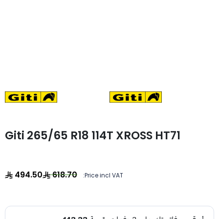
Giti 265/65 R18 114T XROSS HT71
494.50
618.70
Price incl VAT: