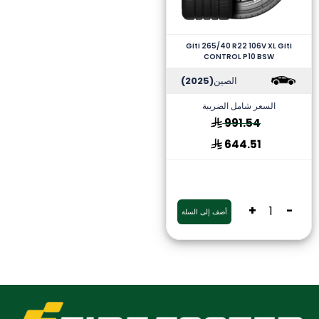
Giti 265/40 R22 106V XL Giti
CONTROL P10 BSW
الصين
(2025)
السعر شامل الضريبة
991.54
644.51
+
-
أضف إلى السلة