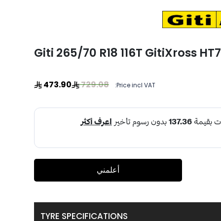
Giti 265/70 R18 116T GitiXross HT7
473.90
729.08
Price incl VAT:
أعلمني
TYRE SPECIFICATIONS