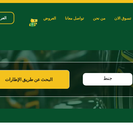
العرب
تسوق الان
من نحن
تواصل معانا
العروض
0
جنط
البحث عن طريق الإطارات