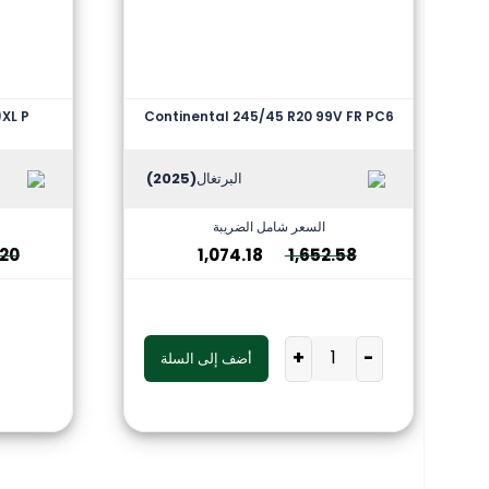
)XL P
Continental 245/45 R20 99V FR PC6
البرتغال
(2025)
السعر شامل الضريبة
.20
1,074.18
1,652.58
+
-
أضف إلى السلة