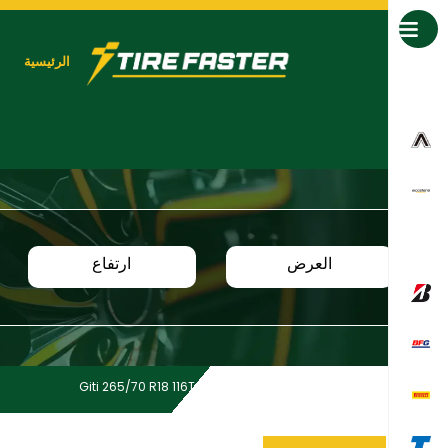
جميع العلامات التجارية
الرئيسية
العرض
ارتفاع
Giti 265/70 R18 116T GitiXross HT71
Home