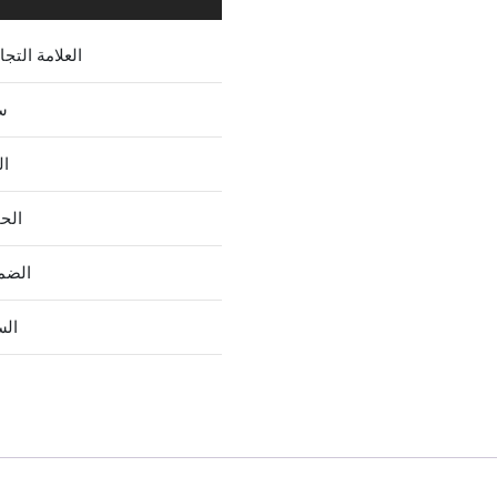
العلامة التجا
س
ال
الح
الضم
الس