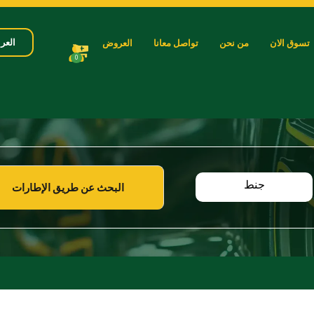
العرب
تسوق الان
من نحن
تواصل معانا
العروض
0
جنط
البحث عن طريق الإطارات