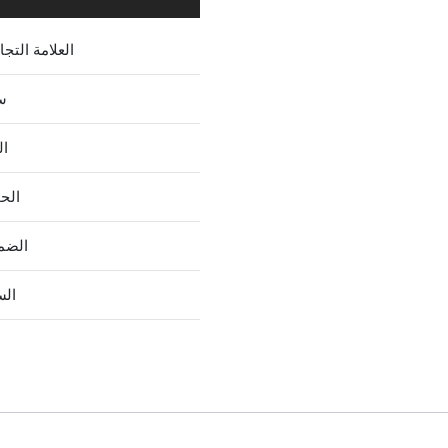
العلامة التجا
س
ال
الح
الضم
الس