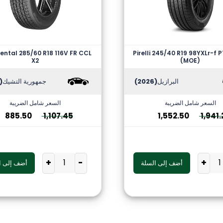
ental 285/60 R18 116V FR CCL
Pirelli 245/40 R19 98YXLr-f P
X2
(MOE)
البرازيل
(2026)
جمهورية التشيك
2026)
السعر شامل الضريبة
السعر شامل الضريبة
885.50
1,107.45
1,552.50
1,941.
+
-
+
أضف إلى السلة
أضف إلى ا