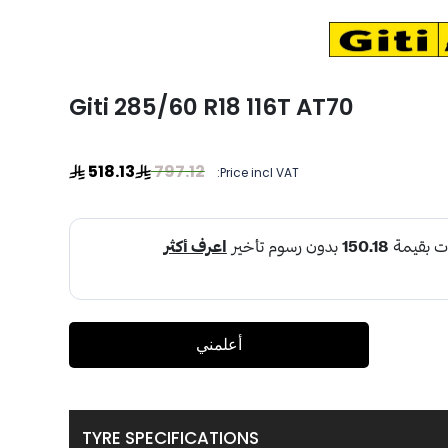
Giti 285/60 R18 116T AT70
518.13
797.12
Price incl VAT:
أعلمني
TYRE SPECIFICATIONS