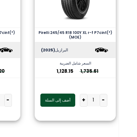
7cint(*)
Pirelli 245/45 R18 100Y XL r-f P7cint(*)
(MOE)
البرازيل
(2025)
السعر شامل الضريبة
20
1,128.15
1,735.61
-
+
-
أضف إلى السلة