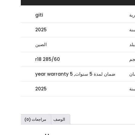
رية
giti
نة
2025
بلد
الصين
جم
285/60 r18
ان
ضمان لمدة 5 سنوات, 5 year warranty
نة
2025
الوصف
مراجعات (0)