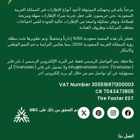
مرحباً بكم في وجهتكم الموثوقة لأجود أنواع الإطارات في المملكة العربية
السعودية. نحن حريصون على جعل تجربة شراء الإطارات سهلة ومريحة
لعملائنا، ونوفر تشكيلة واسعة من الإطارات عالية الجودة لتلبي احتياجات
مختلف المركبات وظروف القيادة.
نفتخر بأن هذه المنصة سعودية 100% إدارتاً وتشغيلاً، وتم تطويرها تحت مظلة
رؤية المملكة العربية السعودية 2030، مما يعكس التزامنا بدعم النمو الوطني
والابتكار.
ملاحظة: يتم التواصل الرسمي فقط عبر البريد الإلكتروني الرسمي لـ تاير فاير
(Tirefaster): info@tirefaster.com ولا تتحمل تاير فاير (Tirefaster) أي
مسؤولية عن أي تواصل يتم من خلال أي بريد إلكتروني آخر.
VAT Number 300516971300003
CR 7043473805
Tire Faster EST
تم التحقق من ذلك على SBC
اتصل بنا