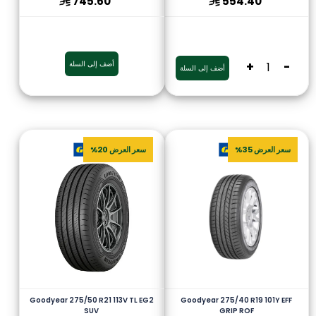
745.60
554.40
-
+
أضف إلى السلة
أضف إلى السلة
سعر العرض 35%
سعر العرض 20%
Goodyear 275/50 R21 113V TL EG2
Goodyear 275/40 R19 101Y EFF
SUV
GRIP ROF