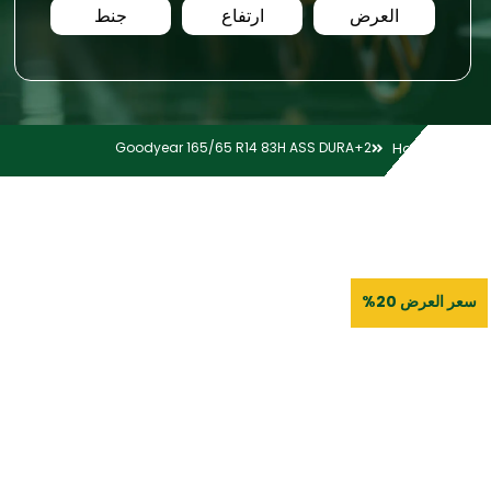
العرض
ارتفاع
جنط
Goodyear 165/65 R14 83H ASS DURA+2
Home
سعر العرض 20%