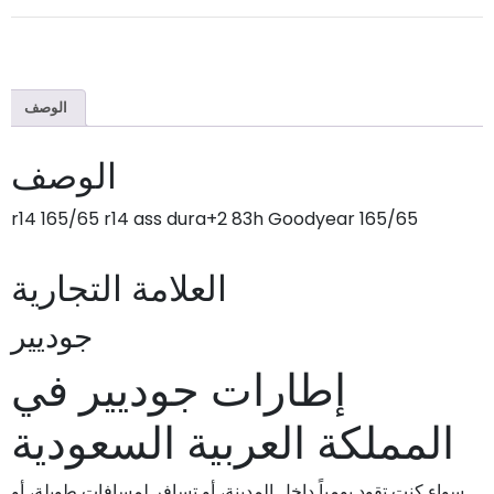
الوصف
الوصف
165/65 r14 165/65 r14 ass dura+2 83h Goodyear
العلامة التجارية
جوديير
إطارات جوديير في
المملكة العربية السعودية
سواء كنت تقود يومياً داخل المدينة، أو تسافر لمسافات طويلة، أو