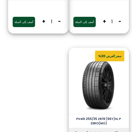
+
-
+
-
أضف إلى السلة
أضف إلى السلة
سعر العرض 20%
Pirelli 255/35 ZR19 (96Y)XL P
ZERO(MO)