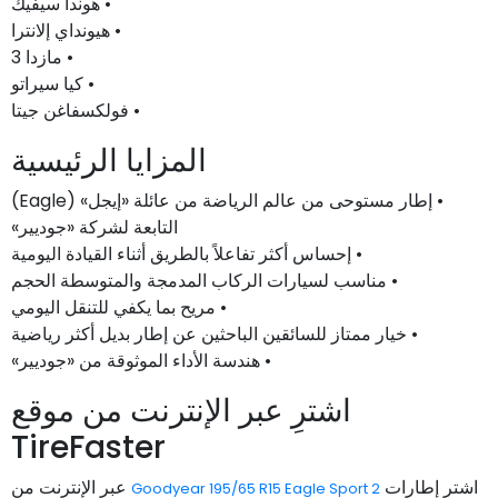
• هوندا سيفيك
• هيونداي إلانترا
• مازدا 3
• كيا سيراتو
• فولكسفاغن جيتا
المزايا الرئيسية
• إطار مستوحى من عالم الرياضة من عائلة «إيجل» (Eagle)
التابعة لشركة «جوديير»
• إحساس أكثر تفاعلاً بالطريق أثناء القيادة اليومية
• مناسب لسيارات الركاب المدمجة والمتوسطة الحجم
• مريح بما يكفي للتنقل اليومي
• خيار ممتاز للسائقين الباحثين عن إطار بديل أكثر رياضية
• هندسة الأداء الموثوقة من «جوديير»
اشترِ عبر الإنترنت من موقع
TireFaster
اشترِ إطارات
عبر الإنترنت من
Goodyear 195/65 R15 Eagle Sport 2