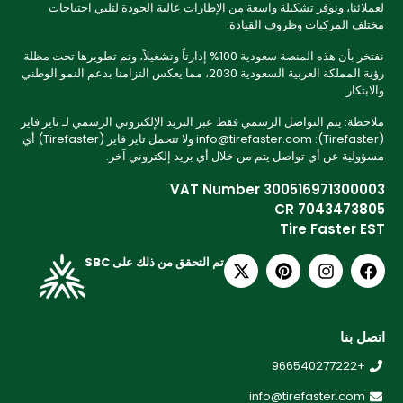
لعملائنا، ونوفر تشكيلة واسعة من الإطارات عالية الجودة لتلبي احتياجات
مختلف المركبات وظروف القيادة.
نفتخر بأن هذه المنصة سعودية 100% إدارتاً وتشغيلاً، وتم تطويرها تحت مظلة
رؤية المملكة العربية السعودية 2030، مما يعكس التزامنا بدعم النمو الوطني
والابتكار.
ملاحظة: يتم التواصل الرسمي فقط عبر البريد الإلكتروني الرسمي لـ تاير فاير
(Tirefaster): info@tirefaster.com ولا تتحمل تاير فاير (Tirefaster) أي
مسؤولية عن أي تواصل يتم من خلال أي بريد إلكتروني آخر.
VAT Number 300516971300003
CR 7043473805
Tire Faster EST
تم التحقق من ذلك على SBC
اتصل بنا
+966540277222
info@tirefaster.com