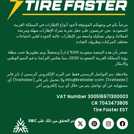
مرحباً بكم في وجهتكم الموثوقة لأجود أنواع الإطارات في المملكة العربية
السعودية. نحن حريصون على جعل تجربة شراء الإطارات سهلة ومريحة
لعملائنا، ونوفر تشكيلة واسعة من الإطارات عالية الجودة لتلبي احتياجات
مختلف المركبات وظروف القيادة.
نفتخر بأن هذه المنصة سعودية 100% إدارتاً وتشغيلاً، وتم تطويرها تحت مظلة
رؤية المملكة العربية السعودية 2030، مما يعكس التزامنا بدعم النمو الوطني
والابتكار.
ملاحظة: يتم التواصل الرسمي فقط عبر البريد الإلكتروني الرسمي لـ تاير فاير
(Tirefaster): info@tirefaster.com ولا تتحمل تاير فاير (Tirefaster) أي
مسؤولية عن أي تواصل يتم من خلال أي بريد إلكتروني آخر.
VAT Number 300516971300003
CR 7043473805
Tire Faster EST
تم التحقق من ذلك على SBC