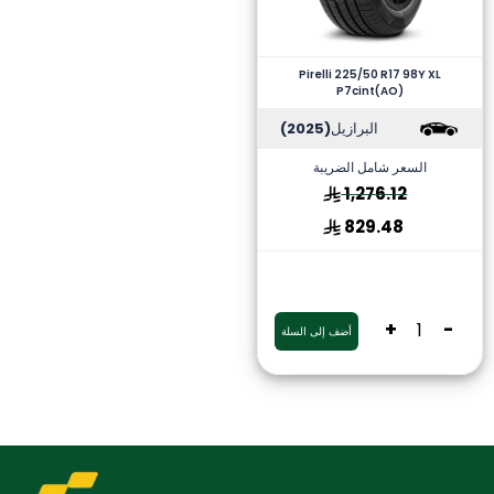
Pirelli 225/50 R17 98Y XL
P7cint(AO)
البرازيل
(2025)
السعر شامل الضريبة
1,276.12
829.48
+
-
أضف إلى السلة