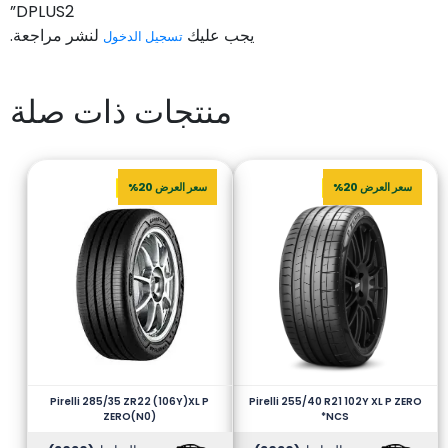
DPLUS2”
يجب عليك
لنشر مراجعة.
تسجيل الدخول
منتجات ذات صلة
سعر العرض 20%
سعر العرض 20%
Pirelli 285/35 ZR22 (106Y)XL P
Pirelli 255/40 R21 102Y XL P ZERO
ZERO(N0)
*NCS