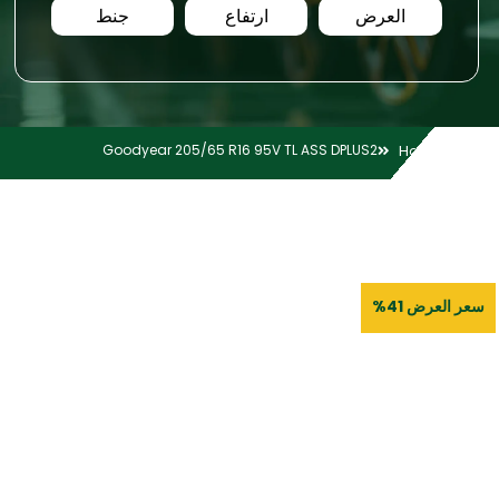
العرض
ارتفاع
جنط
Goodyear 205/65 R16 95V TL ASS DPLUS2
Home
سعر العرض 41%