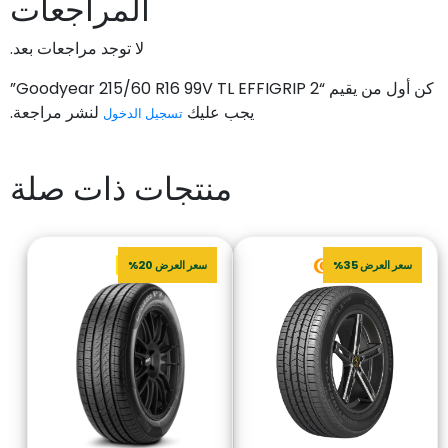
المراجعات
لا توجد مراجعات بعد.
كن أول من يقيم “Goodyear 215/60 R16 99V TL EFFIGRIP 2”
يجب عليك
لنشر مراجعة.
تسجيل الدخول
منتجات ذات صلة
سعر العرض 35%
سعر العرض 20%