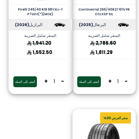
Pirelli 245/40 R19 98YXLr-f
Continental 265/40R21 101V FR
P7cint(*)(MOE)
CCLXSP SIL
البرتغال
(2025)
البرازيل
(2026)
السعر شامل الضريبة
السعر شامل الضريبة
1,941.20
2,786.60
1,552.50
1,811.29
+
-
+
-
أضف إلى السلة
أضف إلى السلة
سعر العرض 20%