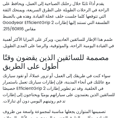
يقدم أداءً ثابتًا خلال رحلتك الصباحية إلى العمل، ويحافظ على
الراحة في الرحلات الطويلة على الطرق السريعة، ويمنحك الثقة
التي تتوقعها كلما جلست خلف عجلة القيادة. وهذه هي بالضبط
الفلسفة التي تستند إليها إطارات Goodyear EfficientGrip 2
مقاس 215/60R16.
صُمم هذا الإطار للسائقين العاديين، ويركز على المزايا الأكثر أهمية
في القيادة اليومية: الراحة، والموثوقية، والرضا على المدى الطويل.
مصممة للسائقين الذين يقضون وقتًا
أطول على الطريق
سواء كنت في طريقك إلى العمل، أو تزور عملاءً، أو تقود سيارتك
مع عائلتك في أنحاء المدينة، فإن إطارات سيارتك تعمل باستمرار
في الخلفية. وقد تم تطوير إطارات EfficientGrip 2 خصيصًا
للسائقين الذين يعتمدون على سياراتهم يوميًا ويحتاجون إلى إطارات
تدعم روتينهم اليومي دون أي تنازلات.
تصميمها المتوازن يجعلها مناسبة لمجموعة واسعة من ظروف
القيادة، بدءًا من الطرق الحضرية المزدحمة وصولاً إلى الرحلات