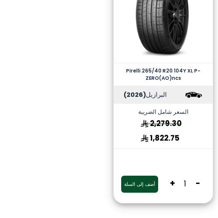
Pirelli 265/40 R20 104Y XL P-
ZERO(AO)ncs
البرازيل
(2026)
السعر شامل الضريبة
2,279.30
1,822.75
+
-
أضف إلى السلة