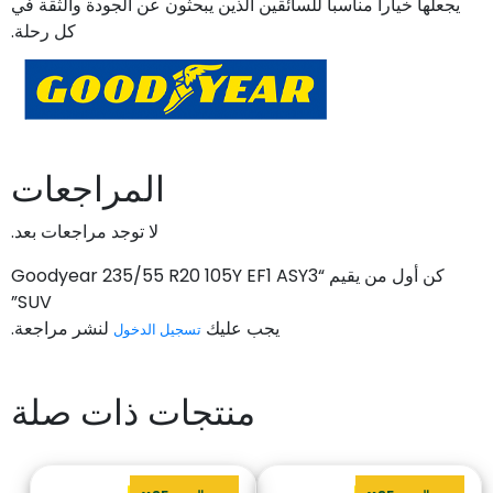
يجعلها خياراً مناسباً للسائقين الذين يبحثون عن الجودة والثقة في
كل رحلة.
المراجعات
لا توجد مراجعات بعد.
كن أول من يقيم “Goodyear 235/55 R20 105Y EF1 ASY3
SUV”
يجب عليك
لنشر مراجعة.
تسجيل الدخول
منتجات ذات صلة