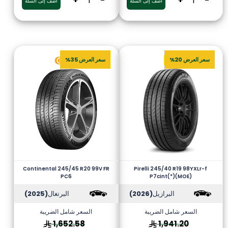
+
-
+
-
أضف إلى السلة
أضف إلى السلة
سعر العرض 20%
سعر العرض 35%
Continental 245/45 R20 99V FR
Pirelli 245/40 R19 98YXLr-f
PC6
P7cint(*)(MOE)
البرازيل
(2026)
البرتغال
(2025)
السعر شامل الضريبة
السعر شامل الضريبة
1,652.58
1,941.20