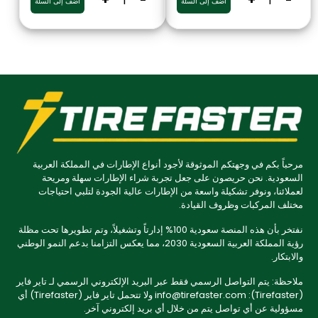
+
-
+
-
أضف إلى السلة
أضف إلى السلة
مرحباً بكم في وجهتكم الموثوقة لأجود أنواع الإطارات في المملكة العربية
السعودية. نحن حريصون على جعل تجربة شراء الإطارات سهلة ومريحة
لعملائنا، ونوفر تشكيلة واسعة من الإطارات عالية الجودة لتلبي احتياجات
مختلف المركبات وظروف القيادة.
نفتخر بأن هذه المنصة سعودية 100% إدارتاً وتشغيلاً، وتم تطويرها تحت مظلة
رؤية المملكة العربية السعودية 2030، مما يعكس التزامنا بدعم النمو الوطني
والابتكار.
ملاحظة: يتم التواصل الرسمي فقط عبر البريد الإلكتروني الرسمي لـ تاير فاير
(Tirefaster): info@tirefaster.com ولا تتحمل تاير فاير (Tirefaster) أي
مسؤولية عن أي تواصل يتم من خلال أي بريد إلكتروني آخر.