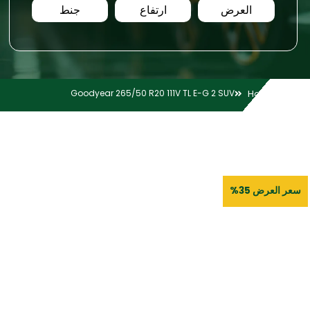
العرض
ارتفاع
جنط
Goodyear 265/50 R20 111V TL E-G 2 SUV
Home
سعر العرض 35%