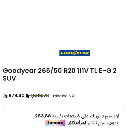
Goodyear 265/50 R20 111V TL E-G 2
SUV
979.40
1,506.76
Price incl VAT: