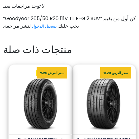
لا توجد مراجعات بعد.
كن أول من يقيم “Goodyear 265/50 R20 111V TL E-G 2 SUV”
يجب عليك
لنشر مراجعة.
تسجيل الدخول
منتجات ذات صلة
سعر العرض 20%
سعر العرض 20%