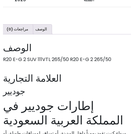
الوصف
مراجعات (0)
الوصف
265/50 R20 E-G 2 SUV 111VTL 265/50 R20 E-G 2
العلامة التجارية
جوديير
إطارات جوديير في
المملكة العربية السعودية
سواء كنت تقود يومياً داخل المدينة، أو تسافر لمسافات طويلة، أو