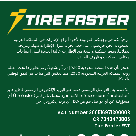
مرحباً بكم في وجهتكم الموثوقة لأجود أنواع الإطارات في المملكة العربية
السعودية. نحن حريصون على جعل تجربة شراء الإطارات سهلة ومريحة
لعملائنا، ونوفر تشكيلة واسعة من الإطارات عالية الجودة لتلبي احتياجات
مختلف المركبات وظروف القيادة.
نفتخر بأن هذه المنصة سعودية 100% إدارتاً وتشغيلاً، وتم تطويرها تحت مظلة
رؤية المملكة العربية السعودية 2030، مما يعكس التزامنا بدعم النمو الوطني
والابتكار.
ملاحظة: يتم التواصل الرسمي فقط عبر البريد الإلكتروني الرسمي لـ تاير فاير
(Tirefaster): info@tirefaster.com ولا تتحمل تاير فاير (Tirefaster) أي
مسؤولية عن أي تواصل يتم من خلال أي بريد إلكتروني آخر.
VAT Number 300516971300003
CR 7043473805
Tire Faster EST