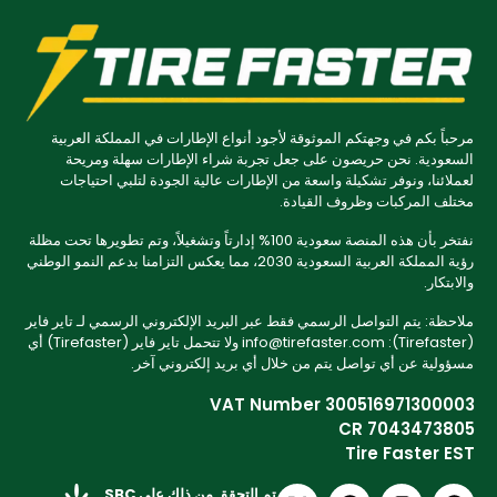
مرحباً بكم في وجهتكم الموثوقة لأجود أنواع الإطارات في المملكة العربية
السعودية. نحن حريصون على جعل تجربة شراء الإطارات سهلة ومريحة
لعملائنا، ونوفر تشكيلة واسعة من الإطارات عالية الجودة لتلبي احتياجات
مختلف المركبات وظروف القيادة.
نفتخر بأن هذه المنصة سعودية 100% إدارتاً وتشغيلاً، وتم تطويرها تحت مظلة
رؤية المملكة العربية السعودية 2030، مما يعكس التزامنا بدعم النمو الوطني
والابتكار.
ملاحظة: يتم التواصل الرسمي فقط عبر البريد الإلكتروني الرسمي لـ تاير فاير
(Tirefaster): info@tirefaster.com ولا تتحمل تاير فاير (Tirefaster) أي
مسؤولية عن أي تواصل يتم من خلال أي بريد إلكتروني آخر.
VAT Number 300516971300003
CR 7043473805
Tire Faster EST
تم التحقق من ذلك على SBC