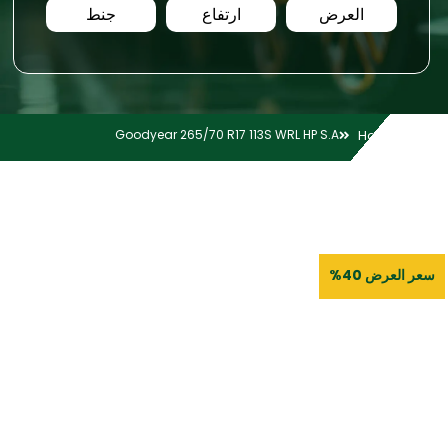
العرض
ارتفاع
جنط
Goodyear 265/70 R17 113S WRL HP S.A
Home
سعر العرض 40%