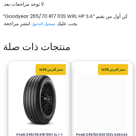
لا توجد مراجعات بعد.
كن أول من يقيم “Goodyear 265/70 R17 113S WRL HP S.A”
يجب عليك
لنشر مراجعة.
تسجيل الدخول
منتجات ذات صلة
سعر العرض 35%
سعر العرض 35%
Pirelli 245/45 R18 100Y XL r-f
Pirelli 245/50 R20 102V SZROAS