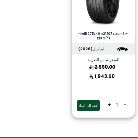
Pirelli 275/40 R21 107Y XL r-f P-
ZERO(*)
البرازيل
(2026)
السعر شامل الضريبة
2,990.00
1,943.50
+
-
أضف إلى السلة