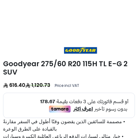
Goodyear 275/60 R20 115H TL E-G 2
SUV
616.40
1,120.73
Price incl VAT:
• مصممة للسائقين الذين يقضون وقتًا أطول في السفر مقارنةً
بالقيادة على الطرق الوعرة
• خيار مثالي لسيارات الدفع الرباعي العائلية الكبيرة وسيارات