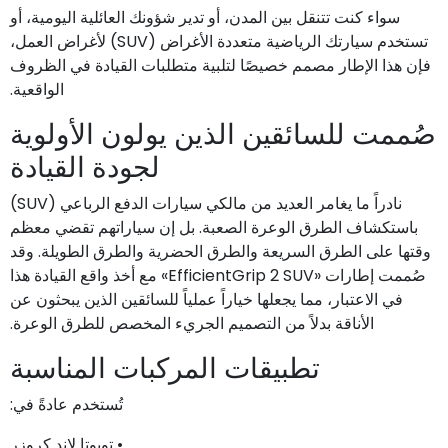
سواء كنت تتنقل بين المدن، أو تدير شؤونك العائلية اليومية، أو
تستخدم سيارتك الرياضية متعددة الأغراض (SUV) لأغراض العمل،
فإن هذا الإطار مصمم خصيصًا لتلبية متطلبات القيادة في الظروف
الواقعية.
صُممت للسائقين الذين يولون الأولوية
لجودة القيادة
نادراً ما يغامر العديد من مالكي سيارات الدفع الرباعي (SUV)
باستكشاف الطرق الوعرة الصعبة. بل إن سياراتهم تقضي معظم
وقتها على الطرق السريعة والطرق الحضرية والطرق الطويلة. وقد
صُممت إطارات «EfficientGrip 2 SUV» مع أخذ واقع القيادة هذا
في الاعتبار، مما يجعلها خياراً عملياً للسائقين الذين يبحثون عن
الأناقة بدلاً من التصميم الجريء المخصص للطرق الوعرة.
تطبيقات المركبات المناسبة
تُستخدم عادةً في:
• تويوتا لاند كروزر