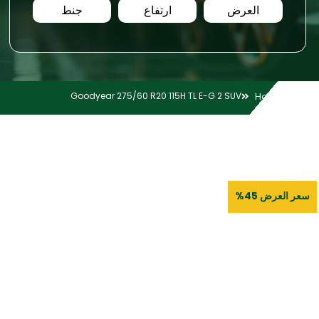
العرض
ارتفاع
جنط
Goodyear 275/60 R20 115H TL E-G 2 SUV
Home
سعر العرض 45%