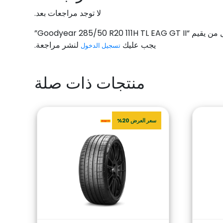
لا توجد مراجعات بعد.
Goodyear 285/50 R20 111H TL EAG G”
يجب عليك
لنشر مراجعة.
تسجيل الدخول
منتجات ذات صلة
سعر العرض 20%