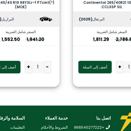
 245/40 R19 98YXLr-f P7cint(*)
Continental 265/40R21 10
(MOE)
CCLXSP SIL
البرتغال
(2025)
البرازيل
2026)
السعر شامل الضريبة
السعر شامل الضريبة
1,552.50
1,941.20
1,811.29
2,786.
+
-
+
أضف إلى السلة
أضف إلى ا
اتصل بنا
خدمة العملاء
السلامة والرفا
+966540277222
الشروط والأحكام
التعليمات