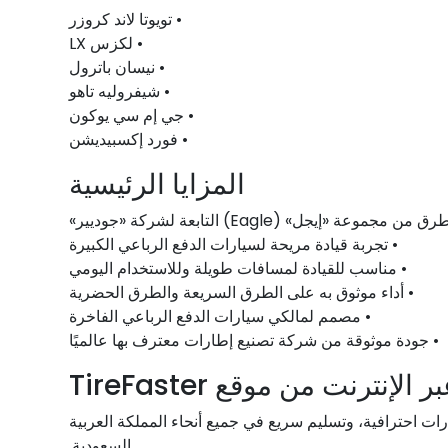
• تويوتا لاند كروزر
• لكزس LX
• نيسان باترول
• شيفروليه تاهو
• جي إم سي يوكون
• فورد إكسبيديشن
المزايا الرئيسية
يجل» (Eagle) التابعة لشركة «جوديير»
• تجربة قيادة مريحة لسيارات الدفع الرباعي الكبيرة
• مناسب للقيادة لمسافات طويلة وللاستخدام اليومي
• أداء موثوق به على الطرق السريعة والطرق الحضرية
• مصمم لمالكي سيارات الدفع الرباعي الفاخرة
• جودة موثوقة من شركة تصنيع إطارات معترف بها عالميًا
 الإنترنت من موقع TireFaster
تنافسية، وخدمة تركيب إطارات احترافية، وتسليم سريع في جميع أنحاء المملكة العربية
السعودية.