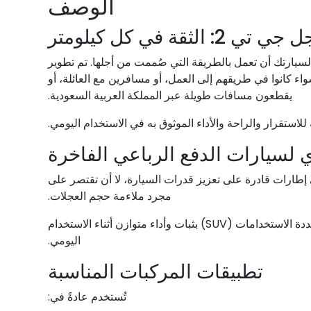
الوصف
 لسيارتك أن تعمل بالطريقة التي صُممت من أجلها. تم تطوير
S) الذين يتوقعون أداءً ثابتًا من إطاراتهم، سواء كانوا في طريقهم إلى العمل، أو مسافرين مع العائلة، أو
يقطعون مسافات طويلة عبر المملكة العربية السعودية.
للاستقرار والراحة والأداء الموثوق به في الاستخدام اليومي.
لسيارات الدفع الرباعي الفاخرة
 إطارات قادرة على تعزيز قدرات السيارة، لا أن تقتصر على
مجرد ملاءمة حجم العجلات.
تُعد سيارة «إيجل جي تي 2» خيارًا مناسبًا للسائقين الذين يقدرون تجربة القيادة السلسة ويرغبون في أن تتمتع سيارتهم الرياضية متعددة الاستخدامات (SUV) بثبات وأداء متوازن أثناء الاستخدام
اليومي.
تطبيقات المركبات المناسبة
تُستخدم عادةً في: