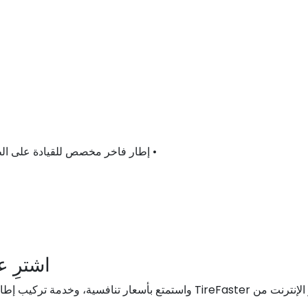
• إطار فاخر مخصص للقيادة على الطرق من مجموعة «إ
اشترِ عبر
Eagle GT II 111H عبر الإنترنت من TireFaster واستمتع بأسعار 