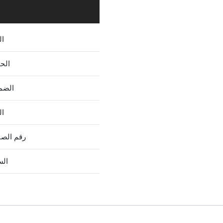
ال
الح
الضم
ال
رقم الص
الس