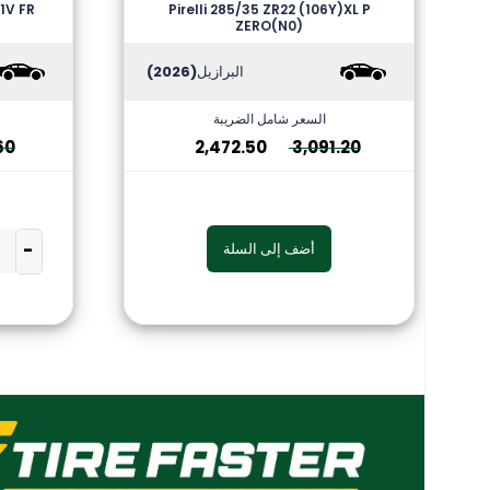
1V FR
Pirelli 285/35 ZR22 (106Y)XL P
ZERO(N0)
البرازيل
(2026)
السعر شامل الضريبة
60
2,472.50
3,091.20
-
أضف إلى السلة