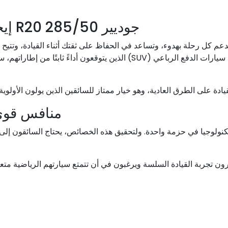
جوديير 285/50 R20 إيجل جي تي 2: الثقة في كل كيلومتر
 تدعم كل رحلة بهدوء، وتساعد في الحفاظ على ثقتك أثناء القيادة، وتتيح
إطارات Goodyear Eagle GT II 285/50R20 لسائقي سيارات الدفع الرباعي (UV
ادة على الطرق العادية، وهو خيار ممتاز للسائقين الذين يولون الأولوية 
منافس قوي 
لتكنولوجيا في حزمة واحدة. ولتحقيق هذه الخصائص، يحتاج السائقون إلى