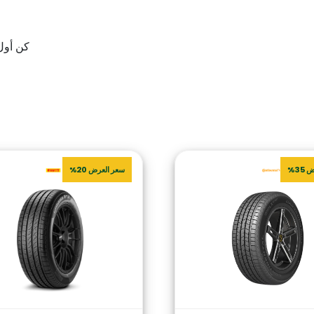
كن أول من يقيم “T II
35%
سعر العرض 20%