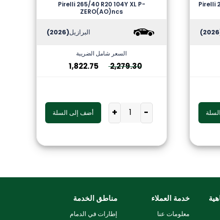
Pirelli 265/40 R20 104Y XL P-
Pirelli
ZERO(AO)ncs
(
البرازيل
(2026)
السعر شامل الضريبة
1,822.75
2,279.30
+
-
لسلة
أضف إلى السلة
هية
خدمة العملاء
مناطق الخدمة
معلومات عنا
إطارات في الدمام