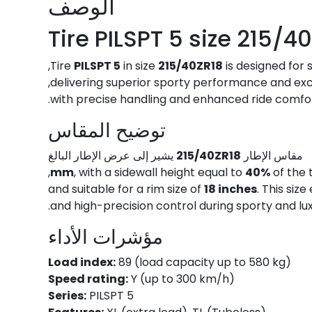
الوصف
Tire PILSPT 5 size 215/4
Tire
PILSPT 5
in size
215/40ZR18
is designed for 
delivering superior sporty performance and exce
with precise handling and enhanced ride comfort
توضيح المقاس
مقاس الإطار
215/40ZR18
يشير إلى عرض الإطار البالغ
, with a sidewall height equal to
40%
of the t
and suitable for a rim size of
18 inches
. This siz
and high-precision control during sporty and luxu
مؤشرات الأداء
Load index:
89 (load capacity up to 580 kg)
Speed rating:
Y (up to 300 km/h)
Series:
PILSPT 5