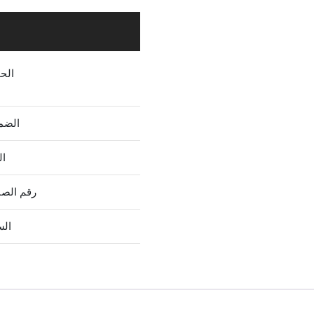
الح
الضم
ال
رقم الص
الس