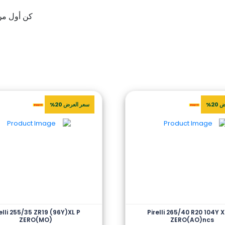
كن أول من يقيم “ PILSPT 5 MI XL TL
20%
سعر العرض 20%
elli 255/35 ZR19 (96Y)XL P
Pirelli 265/40 R20 104Y X
ZERO(MO)
ZERO(AO)ncs