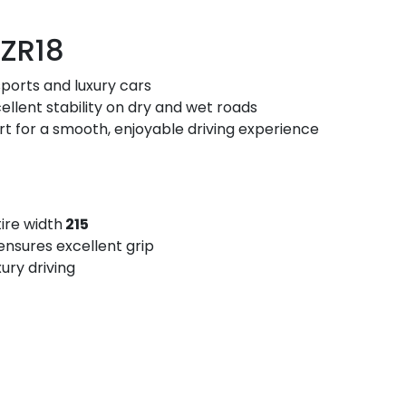
0ZR18
sports and luxury cars,
llent stability on dry and wet roads,
 for a smooth, enjoyable driving experience.
ire width,
215 mm
e ensures excellent grip
ry driving.