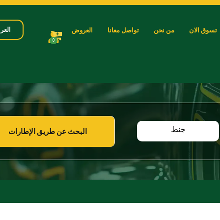
العرب
تسوق الان
من نحن
تواصل معانا
العروض
0
جنط
البحث عن طريق الإطارات