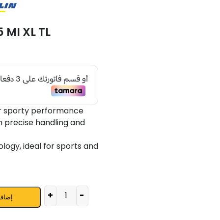
 MI XL TL
or sporty performance
th precise handling and
logy, ideal for sports and
+
-
إضافة