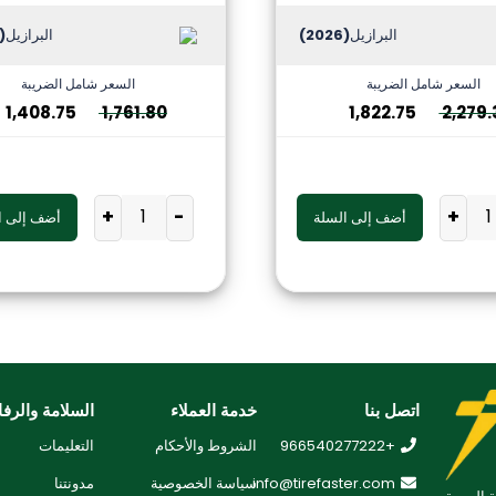
البرازيل
(2026)
البرازيل
2026)
السعر شامل الضريبة
السعر شامل الضريبة
1,408.75
1,761.80
1,822.75
2,279.
+
-
+
أضف إلى السلة
أضف إلى ا
اتصل بنا
خدمة العملاء
السلامة والرفا
+966540277222
الشروط والأحكام
التعليمات
info@tirefaster.com
سياسة الخصوصية
مدونتنا