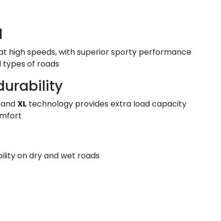
l
l at high speeds, with superior sporty performance
l types of roads.
durability
, and
XL
technology provides extra load capacity,
mfort.
ility on dry and wet roads