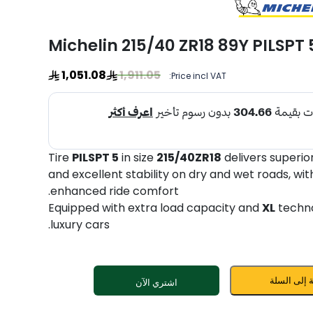
Michelin 215/40 ZR18 89Y PILSPT 5
1,051.08
1,911.05
Price incl VAT:
Tire
PILSPT 5
in size
215/40ZR18
delivers superi
and excellent stability on dry and wet roads, wi
enhanced ride comfort.
Equipped with extra load capacity and
XL
techno
luxury cars.
 إلى السلة
اشتري الآن