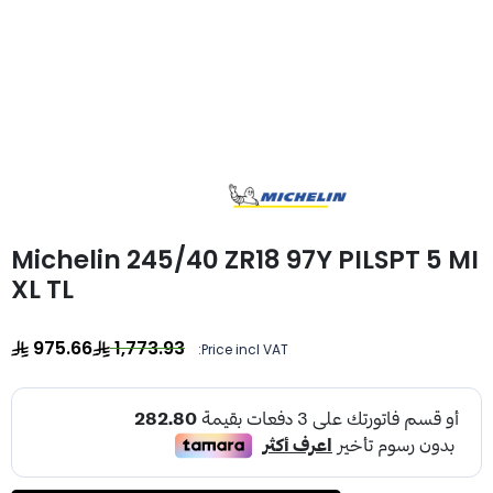
Michelin 245/40 ZR18 97Y PILSPT 5 MI
XL TL
975.66
1,773.93
Price incl VAT: