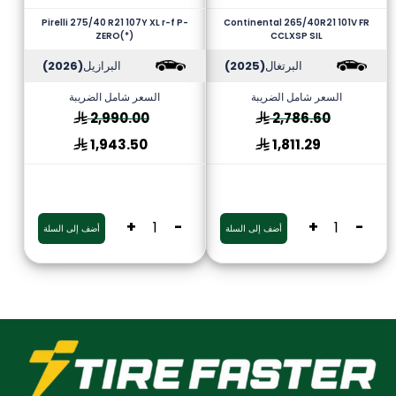
Pirelli 275/40 R21 107Y XL r-f P-
Continental 265/40R21 101V FR
ZERO(*)
CCLXSP SIL
البرتغال
(2025)
البرازيل
(2026)
السعر شامل الضريبة
السعر شامل الضريبة
2,990.00
2,786.60
1,943.50
1,811.29
+
-
+
-
أضف إلى السلة
أضف إلى السلة