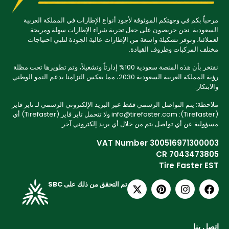
مرحباً بكم في وجهتكم الموثوقة لأجود أنواع الإطارات في المملكة العربية
السعودية. نحن حريصون على جعل تجربة شراء الإطارات سهلة ومريحة
لعملائنا، ونوفر تشكيلة واسعة من الإطارات عالية الجودة لتلبي احتياجات
مختلف المركبات وظروف القيادة.
نفتخر بأن هذه المنصة سعودية 100% إدارتاً وتشغيلاً، وتم تطويرها تحت مظلة
رؤية المملكة العربية السعودية 2030، مما يعكس التزامنا بدعم النمو الوطني
والابتكار.
ملاحظة: يتم التواصل الرسمي فقط عبر البريد الإلكتروني الرسمي لـ تاير فاير
(Tirefaster): info@tirefaster.com ولا تتحمل تاير فاير (Tirefaster) أي
مسؤولية عن أي تواصل يتم من خلال أي بريد إلكتروني آخر.
VAT Number 300516971300003
CR 7043473805
Tire Faster EST
تم التحقق من ذلك على SBC
اتصل بنا