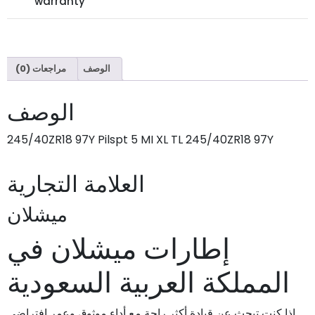
warranty
الوصف
مراجعات (0)
الوصف
245/40ZR18 97Y Pilspt 5 MI XL TL 245/40ZR18 97Y
العلامة التجارية
ميشلان
إطارات ميشلان في
المملكة العربية السعودية
إذا كنت تبحث عن قيادة أكثر راحة مع أداء موثوق وعمر افتراضي