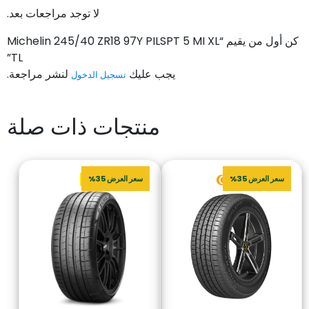
لا توجد مراجعات بعد.
كن أول من يقيم “Michelin 245/40 ZR18 97Y PILSPT 5 MI XL
TL”
يجب عليك
لنشر مراجعة.
تسجيل الدخول
منتجات ذات صلة
سعر العرض 35%
سعر العرض 35%