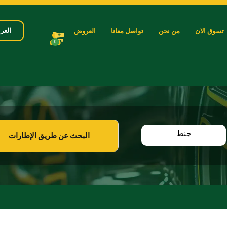
العرب
تسوق الان
من نحن
تواصل معانا
العروض
0
جنط
البحث عن طريق الإطارات