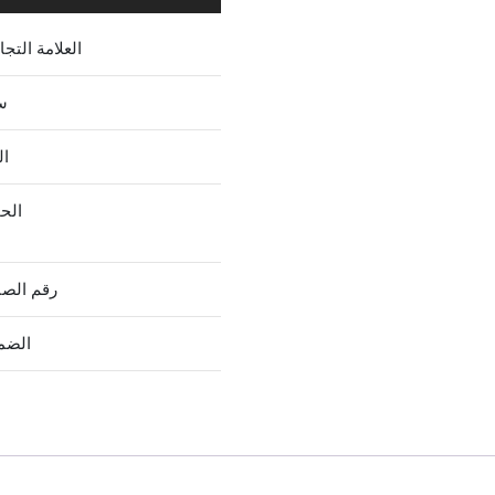
العلامة التجا
س
ال
الح
رقم الص
الضم