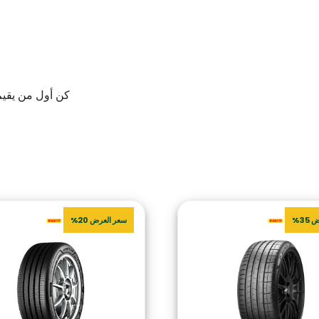
كن أول من يقيم “ 245/40 ZR20 99Y PILSUPSPT *MI XL TL
35%
سعر العرض 20%