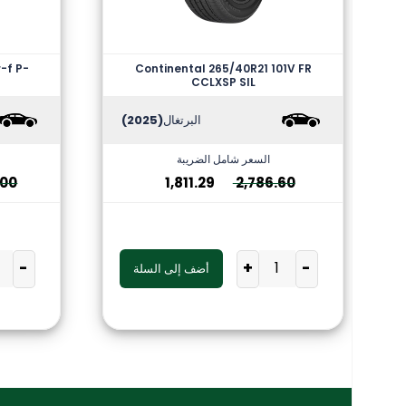
r-f P-
Continental 265/40R21 101V FR
CCLXSP SIL
البرتغال
(2025)
السعر شامل الضريبة
.00
1,811.29
2,786.60
-
+
-
أضف إلى السلة