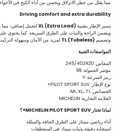
مما يقلل من خطر الانزلاق ويحسن من أداء الكبح في الأجواء ال
Driving comfort and extra durability
يتميز الإطار بتقنية
XL (Extra Load)
لتحمل إضافي، مما يوفر
ويضمن الراحة والثبات على الطرق السريعة. كما يحتوي على
وتصميم
TL (Tubeless)
لمزيد من الأمان وسهولة التركيب
المواصفات الفنية
المقاس: 245/40ZR20
مؤشر الحمولة: 99
رمز السرعة: Y
نوع الإطار: PILOT SPORT SUV+
الخصائص: MI، XL، TL
العلامة التجارية: MICHELIN
لماذا تختار MICHELIN PILOT SPORT SUV+؟
أداء رياضي ممتاز على الطرق الجافة والمبللة
استجابة دقيقة وثبات ممتاز في المنعطفات