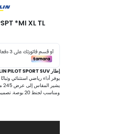
SPT *MI XL TL
إطار MICHELIN PILOT SPORT SUV+ – مقاس 245/40ZR20
يوفر أداء رياضي استثنائي وثباتًا
يشير المقاس إلى عرض 245 ملم وارتفاع جانبي بنسبة 40٪،
ومناسب لجنط 20 بوصة. تصميم