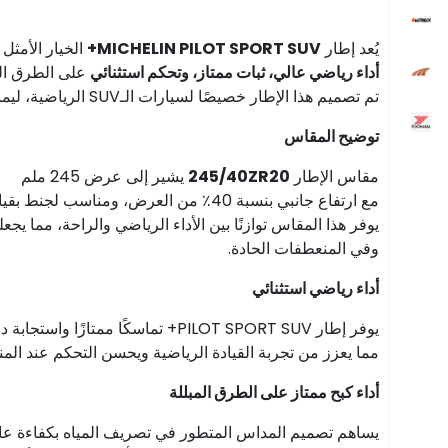
يُعد إطار
MICHELIN PILOT SPORT SUV+
الخيار الأمثل
أداء رياضي عالي، ثبات ممتاز، وتحكم استثنائي
على الطرق الج
تم تصميم هذا الإطار خصيصًا لسيارات الـSUV الرياضية، ليمنحك تجربة قيادة مثيرة وآمنة في مختلف الظروف.
توضيح المقاس
مقاس الإطار
245/40ZR20
يشير إلى عرض 245 ملم
مع ارتفاع جانبي بنسبة 40٪ من العرض، ومناسب لجنط بقياس 20 بوصة.
يوفر هذا المقاس توازنًا بين الأداء الرياضي والراحة، مما يجعل
وفي المنعطفات الحادة.
أداء رياضي استثنائي
يوفر إطار PILOT SPORT SUV+ تماسكًا ممتازًا واستجابة دقيقة على الطرق الجافة والمبللة،
مما يعزز من تجربة القيادة الرياضية ويحسن التحكم عند المنا
أداء كبح ممتاز على الطرق المبللة
يساهم تصميم المداس المتطور في تصريف المياه بكفاءة عال