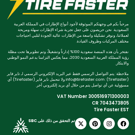
مرحباً بكم في وجهتكم الموثوقة لأجود أنواع الإطارات في المملكة العربية
السعودية. نحن حريصون على جعل تجربة شراء الإطارات سهلة ومريحة
لعملائنا، ونوفر تشكيلة واسعة من الإطارات عالية الجودة لتلبي احتياجات
مختلف المركبات وظروف القيادة.
نفتخر بأن هذه المنصة سعودية 100% إدارتاً وتشغيلاً، وتم تطويرها تحت مظلة
رؤية المملكة العربية السعودية 2030، مما يعكس التزامنا بدعم النمو الوطني
والابتكار.
ملاحظة: يتم التواصل الرسمي فقط عبر البريد الإلكتروني الرسمي لـ تاير فاير
(Tirefaster): info@tirefaster.com ولا تتحمل تاير فاير (Tirefaster) أي
مسؤولية عن أي تواصل يتم من خلال أي بريد إلكتروني آخر.
VAT Number 300516971300003
CR 7043473805
Tire Faster EST
تم التحقق من ذلك على SBC