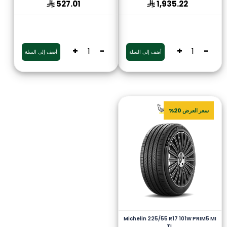
527.01
1,935.22
+
-
+
-
أضف إلى السلة
أضف إلى السلة
سعر العرض 20%
Michelin 225/55 R17 101W PRIM5 MI
TL