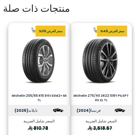
منتجات ذات صلة
سعر العرض 45%
سعر العرض 35%
Michelin 205/65 R15 94V EXM2+ MI
Michelin 275/40 ZR22 108Y PILSPT
TL
4S XL TL
فرنسا
(2024)
تايلاند
(2025)
السعر شامل الضريبة
السعر شامل الضريبة
810.78
3,518.57