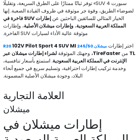
سبورت 4 SUV» توفر ثباتًا ممتازًا على الطرق السريعة، وتقليلًا
لضوضاء الطريق، وقوة جر موثوقة في ظروف القيادة الصعبة. إنها
الخيار المثالي للسائقين الباحثين عن
إطارات SUV فاخرة في
المملكة العربية السعودية
،
وإطارات ميشلان الأصلية
، وإطارات
موثوقة عالية الأداء لسيارات SUV الفاخرة.
اختر إطارات
102V Pilot Sport 4 SUV MI
ميشلان 245/50 R20
TL
من
TireFaster،
وجهتك الموثوقة
لشراء إطارات ميشلان عبر
الإنترنت في المملكة العربية السعودية
. استمتع بأسعار تنافسية،
وخدمة تركيب إطارات احترافية، وتسليم سريع في جميع أنحاء
البلاد، وجودة ميشلان الأصلية المضمونة.
العلامة التجارية
ميشلان
إطارات ميشلان في
المملكة العربية السعودية