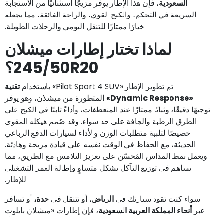
السعودية
، فإن هذا الإطار يوفر مزيجًا استثنائيًا من الاستجابة
السريعة في التحكم، والكبح القوي، والراحة الفائقة، مما يجعله
خيارًا ممتازًا للتنقل اليومي والرحلات الطويلة.
لماذا تختار إطارات ميشلان
245/50R20؟
تم تطوير الإطار «Pilot Sport 4 SUV» باستخدام
تقنية
«Dynamic Response»
المتطورة من ميشلان، وهو يوفر
توجيهًا دقيقًا، وثباتًا ممتازًا عند المنعطفات، وأداءً ثابتًا في الكبح على
الطرق الرطبة والجافة على حد سواء. وقد صُمم هيكله المقوى
خصيصًا لتلبية متطلبات الوزن والأداء لسيارات الدفع الرباعي
الحديثة، مع الحفاظ في الوقت نفسه على قيادة مريحة وهادئة.
ويعمل نمط المداس المُحسّن على تعزيز التلامس مع الطريق، مما
يساهم في توزيع التآكل بشكل متساوٍ وإطالة العمر التشغيلي
للإطار.
سواء كنت تقود سيارتك في
الرياض
، أو تتنقل في
جدة،
أو تسافر
عبر
أنحاء المملكة العربية السعودية
، فإن إطارات «ميشلان بايلوت