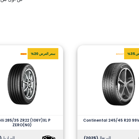
35%
سعر العرض 20%
elli 285/35 ZR22 (106Y)XL P
Continental 245/45 R20 99
ZERO(N0)
البرتغال
(2025)
البرازيل
2026)