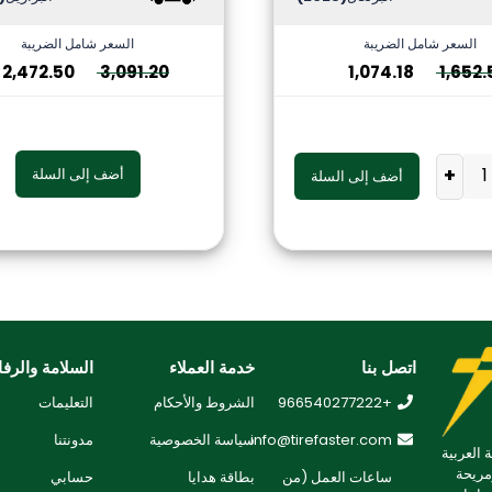
السعر شامل الضريبة
السعر شامل الضريبة
2,472.50
3,091.20
1,074.18
1,652.
+
أضف إلى السلة
أضف إلى السلة
اتصل بنا
خدمة العملاء
السلامة والرفا
+966540277222
الشروط والأحكام
التعليمات
info@tirefaster.com
سياسة الخصوصية
مدونتنا
 العربية
مريحة
ساعات العمل (من
بطاقة هدايا
حسابي