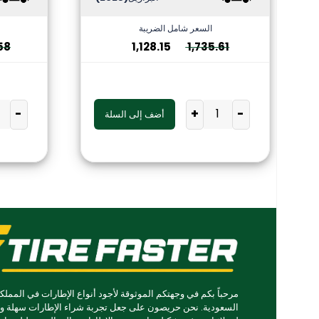
السعر شامل الضريبة
58
1,128.15
1,735.61
-
+
-
أضف إلى السلة
مرحباً بكم في وجهتكم الموثوقة لأجود أنواع الإطارات في المملكة
السعودية. نحن حريصون على جعل تجربة شراء الإطارات سهلة و