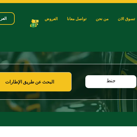
العرب
تسوق الان
من نحن
تواصل معانا
العروض
0
جنط
البحث عن طريق الإطارات