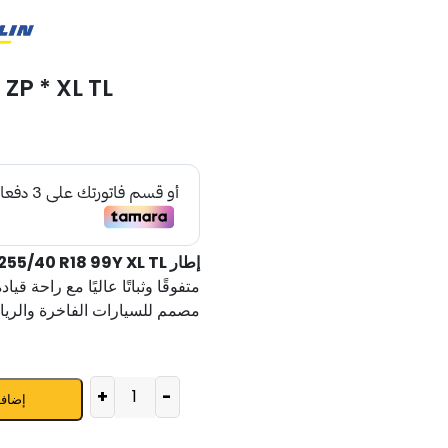
ZP * XL TL
إطار MICHELIN PILOT SPORT 4 ZP 255/40 R18 99Y XL TL
متفوقًا وثباتًا عاليًا مع راحة قيا
مصمم للسيارات الفاخرة والريا
+
-
إضافة