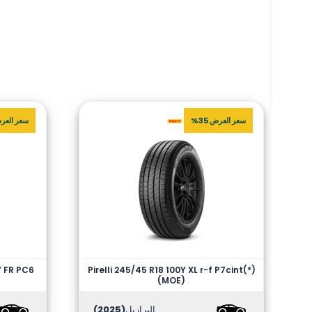
سعر العرض 35%
سعر العرض 
V FR PC6
Pirelli 245/45 R18 100Y XL r-f P7cint(*)
(MOE)
البرازيل
(2025)