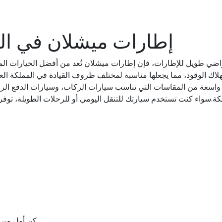
إطارات ميشلان في الم
اضي طويل للإطارات، فإن إطارات ميشلان تُعد من أفضل الخيارات المتاح
ي استهلاك الوقود، مما يجعلها مناسبة لمختلف ظروف القيادة في المملكة 
واسعة من المقاسات التي تناسب سيارات الركاب، وسيارات الدفع الرباع
.سواء كنت تستخدم سيارتك للتنقل اليومي أو للرحلات الطويلة، توفر إطار
كن أول من يقيم “99Y PILSPT 4 ZP * XL TL