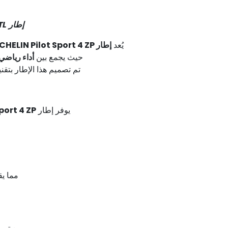
إطار MICHELIN PILOT SPORT 4 255/40 R18 99Y ZP XL TL
يُعد
إطار MICHELIN Pilot Sport 4 ZP
حيث يجمع بين
أداء رياضي
تم تصميم هذا الإطار بتقن
يوفر إطار
port 4 ZP
مما يق