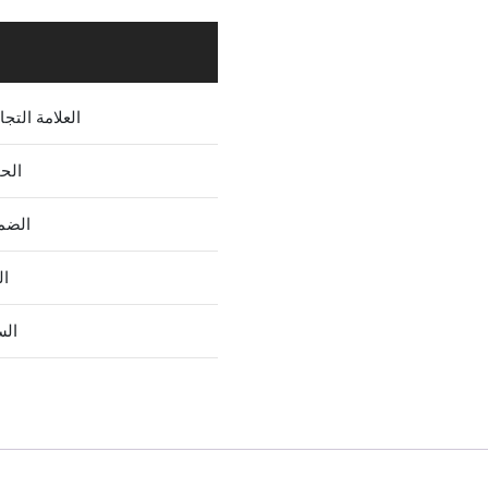
العلامة التجا
الح
الضم
ال
الس