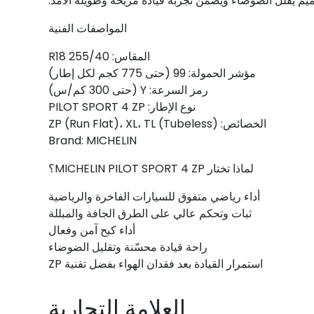
يم يقلل الضوضاء ويضمن تجربة قيادة مريحة وطويلة الأمد.
المواصفات الفنية
المقاس: 255/40 R18
مؤشر الحمولة: 99 (حتى 775 كجم لكل إطار)
رمز السرعة: Y (حتى 300 كم/س)
نوع الإطار: PILOT SPORT 4 ZP
الخصائص: ZP (Run Flat)، XL، TL (Tubeless)
Brand: MICHELIN
لماذا تختار MICHELIN PILOT SPORT 4 ZP؟
أداء رياضي متفوق للسيارات الفاخرة والرياضية
ثبات وتحكم عالي على الطرق الجافة والمبللة
أداء كبح آمن وفعال
راحة قيادة محسّنة وتقليل الضوضاء
استمرار القيادة بعد فقدان الهواء بفضل تقنية ZP
العلامة التجارية