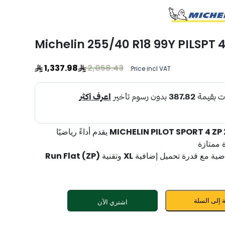
Michelin 255/40 R18 99Y PILSPT 4 
1,337.98
2,058.43
Price incl VAT:
يقدم أداءً رياضيًا
دة ممتازة
ضية مع قدرة تحميل إضافية
XL
وتقنية
Run Flat (ZP)
 إلى السلة
اشتري الآن