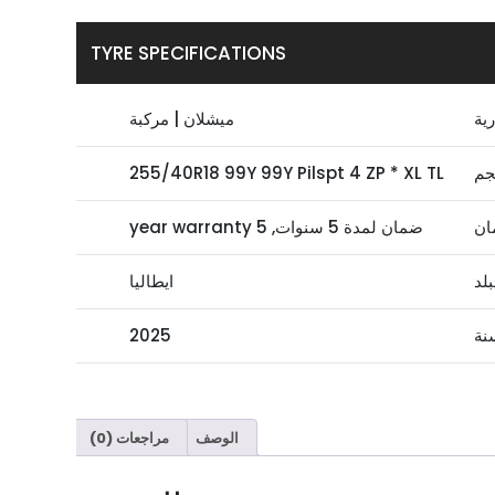
TYRE SPECIFICATIONS
رية
ميشلان | مركبة
جم
255/40R18 99Y 99Y Pilspt 4 ZP * XL TL
ان
ضمان لمدة 5 سنوات, 5 year warranty
بلد
ايطاليا
نة
2025
الوصف
مراجعات (0)