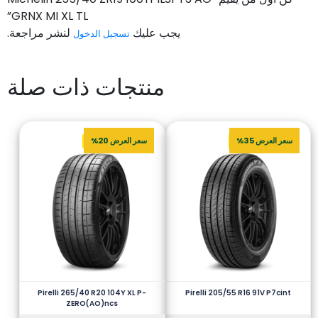
GRNX MI XL TL”
يجب عليك
لنشر مراجعة.
تسجيل الدخول
منتجات ذات صلة
سعر العرض 35%
سعر العرض 20%
Pirelli 265/40 R20 104Y XL P-
Pirelli 205/55 R16 91V P7cint
ZERO(AO)ncs