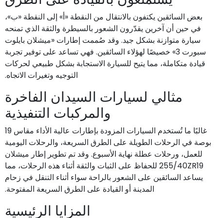
بعض السائقين يكتفون بالانتقال من النقطة «أ» إلى النقطة «ب»،
في حين أن آخرين يقدّرون الشعور بالسيطرة والثقة الذي تمنحه
سيارة متوازنة بشكل جيد. وقد صُممت إطارات «ميشلان بايلوت
سبورت 3» خصيصًا لهؤلاء السائقين. فهي تساعد على توفير تجربة
قيادة متكاملة، مما يتيح للسيارة الاستجابة بشكل طبيعي لحركات
التوجيه وتغيرات الاتجاه.
مثالي لسيارات السيدان الفاخرة
والمركبات التنفيذية
غالبًا ما تُستخدم السيارات المزودة بإطارات عالية الأداء مقاس 19
بوصة في الرحلات الطويلة على الطرق السريعة، والرحلات اليومية
للعمل، ورحلات عطلة نهاية الأسبوع. وقد تم تطوير إطار ميشلان
255/40ZR19 للحفاظ على الثبات والثقة أثناء هذه الرحلات، مما
يساعد السائقين على الشعور بالراحة سواء أثناء التنقل في زحام
المدينة أو القيادة على الطرق السريعة المفتوحة.
المزايا الرئيسية