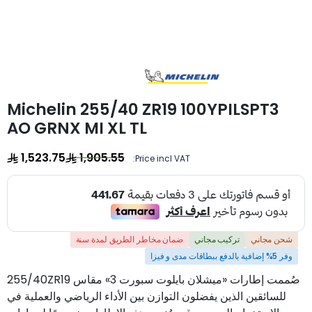
Michelin 255/40 ZR19 100YPILSPT3
AO GRNX MI XL TL
1,523.75
1,905.55
Price incl VAT:
شحن مجاني
تركيب مجاني
ضمان مخاطر الطريق لمدة سنة
وفر 5% إضافية بالدفع ببطاقات مدى و فيزا
صُممت إطارات «ميشلان بايلوت سبورت 3» مقاس 255/40ZR19
للسائقين الذين يفضلون التوازن بين الأداء الرياضي والعملية في