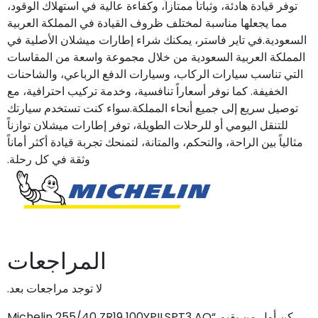
توفر قيادة هادئة، وثباتاً ممتازاً، وكفاءة عالية في استهلاك الوقود،
مما يجعلها مناسبة لمختلف ظروف القيادة في المملكة العربية
السعودية.في تاير فاستر، يمكنك شراء إطارات ميشلان الأصلية في
المملكة العربية السعودية من خلال مجموعة واسعة من المقاسات
التي تناسب سيارات الركاب، وسيارات الدفع الرباعي، والشاحنات
الخفيفة. كما نوفر أسعاراً تنافسية، وخدمة تركيب احترافية، مع
توصيل سريع إلى جميع أنحاء المملكة.سواء كنت تستخدم سيارتك
للتنقل اليومي أو للرحلات الطويلة، توفر إطارات ميشلان توازناً
مثالياً بين الراحة، والتحكم، والمتانة، لتمنحك تجربة قيادة أكثر أماناً
وثقة في كل رحلة.
المراجعات
لا توجد مراجعات بعد.
كن أول من يقيم “Michelin 255/40 ZR19 100YPILSPT3 AO