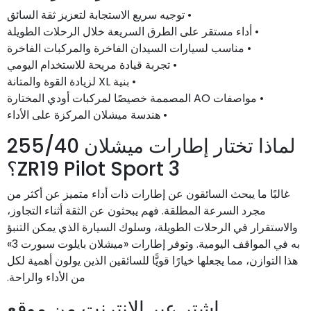
• توجيه سريع الاستجابة لتعزيز ثقة السائق
• أداء مستقر على الطرق السريعة خلال الرحلات الطويلة
• مناسب لسيارات السيدان الفاخرة والمركبات الفاخرة
• تجربة قيادة مريحة للاستخدام اليومي
• بنية XL لزيادة القوة والمتانة
• مواصفات AO المصممة خصيصًا لمركبات أودي المختارة
• هندسة ميشلان المركزة على الأداء
لماذا تختار إطارات ميشلان 255/40
ZR19 Pilot Sport 3؟
غالبًا ما يبحث السائقون عن إطارات ذات أداء متميز عن أكثر من
مجرد السرعة المطلقة. فهم يبحثون عن الثقة أثناء التجاوز،
والاستقرار في الرحلات الطويلة، وسلوك السيارة الذي يمكن التنبؤ
به في المواقف اليومية. وتوفر إطارات «ميشلان بايلوت سبورت 3»
هذا التوازن، مما يجعلها خيارًا قويًّا للسائقين الذين يولون أهمية لكل
من الأداء والراحة.
اشترِ عبر الإنترنت من موقع