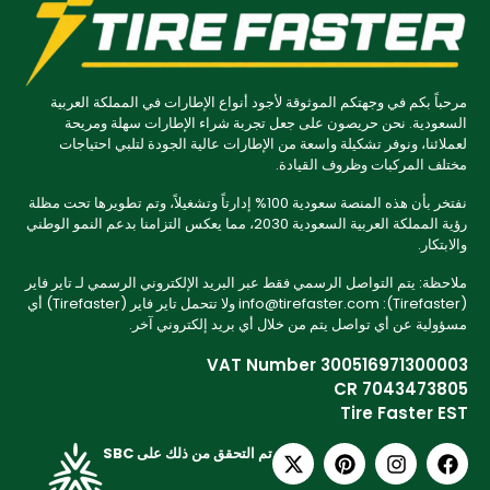
مرحباً بكم في وجهتكم الموثوقة لأجود أنواع الإطارات في المملكة العربية
السعودية. نحن حريصون على جعل تجربة شراء الإطارات سهلة ومريحة
لعملائنا، ونوفر تشكيلة واسعة من الإطارات عالية الجودة لتلبي احتياجات
مختلف المركبات وظروف القيادة.
نفتخر بأن هذه المنصة سعودية 100% إدارتاً وتشغيلاً، وتم تطويرها تحت مظلة
رؤية المملكة العربية السعودية 2030، مما يعكس التزامنا بدعم النمو الوطني
والابتكار.
ملاحظة: يتم التواصل الرسمي فقط عبر البريد الإلكتروني الرسمي لـ تاير فاير
(Tirefaster): info@tirefaster.com ولا تتحمل تاير فاير (Tirefaster) أي
مسؤولية عن أي تواصل يتم من خلال أي بريد إلكتروني آخر.
VAT Number 300516971300003
CR 7043473805
Tire Faster EST
تم التحقق من ذلك على SBC