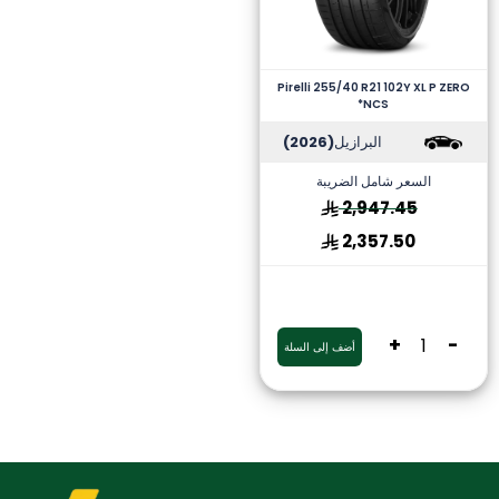
Pirelli 255/40 R21 102Y XL P ZERO
*NCS
البرازيل
(2026)
السعر شامل الضريبة
2,947.45
2,357.50
+
-
أضف إلى السلة