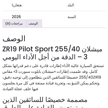
البلد
هنغاريا
السنة
2026
الوصف
مراجعات (0)
الوصف
ميشلان 255/40 ZR19 Pilot Sport
3 – الدقة من أجل الأداء اليومي
تستحق السيارة عالية الأداء إطارات قادرة على دعم قدراتها بشكل
كامل. وقد صُممت إطارات «ميشلان بايلوت سبورت 3» مقاس
255/40ZR19 خصيصًا للسائقين الذين يتطلعون إلى توجيه دقيق،
وتحكم يمكن التنبؤ به، وتجربة قيادة ممتعة في كل مرة يجلسون
فيها خلف عجلة القيادة.
مصممة خصيصًا للسائقين الذين
يستمتعون بالقيادة على الطرق