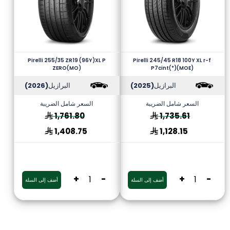
Pirelli 255/35 ZR19 (96Y)XL P
Pirelli 245/45 R18 100Y XL r-f
ZERO(MO)
P7cint(*)(MOE)
البرازيل
(2025)
البرازيل
(2026)
السعر شامل الضريبة
السعر شامل الضريبة
1,761.80
1,735.61
1,408.75
1,128.15
+
-
+
-
أضف إلى السلة
أضف إلى السلة