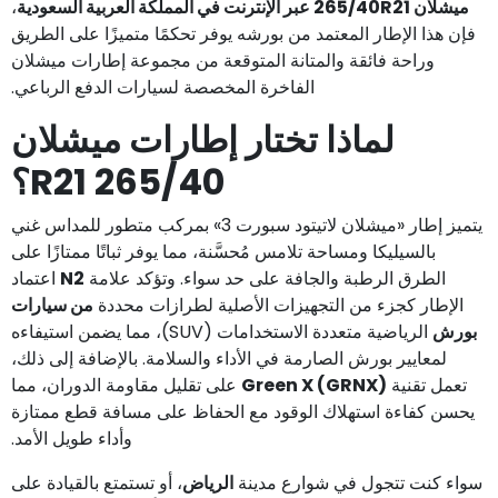
ميشلان 265/40R21 عبر الإنترنت في المملكة العربية السعودية
،
فإن هذا الإطار المعتمد من بورشه يوفر تحكمًا متميزًا على الطريق
وراحة فائقة والمتانة المتوقعة من مجموعة إطارات ميشلان
الفاخرة المخصصة لسيارات الدفع الرباعي.
لماذا تختار إطارات ميشلان
265/40 R21؟
يتميز إطار «ميشلان لاتيتود سبورت 3» بمركب متطور للمداس غني
بالسيليكا ومساحة تلامس مُحسَّنة، مما يوفر ثباتًا ممتازًا على
الطرق الرطبة والجافة على حد سواء. وتؤكد علامة
N2
اعتماد
الإطار كجزء من التجهيزات الأصلية لطرازات محددة
من سيارات
بورش
الرياضية متعددة الاستخدامات (SUV)، مما يضمن استيفاءه
لمعايير بورش الصارمة في الأداء والسلامة. بالإضافة إلى ذلك،
تعمل تقنية
Green X (GRNX)
على تقليل مقاومة الدوران، مما
يحسن كفاءة استهلاك الوقود مع الحفاظ على مسافة قطع ممتازة
وأداء طويل الأمد.
سواء كنت تتجول في شوارع مدينة
الرياض
، أو تستمتع بالقيادة على