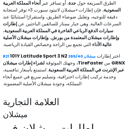
الطرق السريعة حول
جدة
، أو تسافر عبر
أنحاء المملكة العربية
السعودية
، فإن إطارات «ميشلان لاتيتود سبورت 3» توفر استجابة
دقيقة للتوجيه، وتقليل ضوضاء الطريق، واستقرارًا استثنائيًا عند
السرعات العالية. وهي خيار ممتاز للسائقين الباحثين عن
إطارات
سيارات الدفع الرباعي الفاخرة في المملكة العربية السعودية
،
وإطارات ميشلان المعتمدة من بورش
،
وإطارات ميشلان الأصلية
عالية الأداء
التي تجمع بين الراحة وخصائص القيادة الرياضية.
اختر إطارات
101Y Latitude Sport 3 N2
ميشلان 265/40 R21
GRNX
من
TireFaster،
وجهتك الموثوقة
لشراء إطارات ميشلان
عبر الإنترنت في المملكة العربية السعودية
. استمتع بأسعار تنافسية،
وخدمة تركيب إطارات احترافية، وتسليم سريع في جميع أنحاء
المملكة، وجودة ميشلان الأصلية المضمونة.
العلامة التجارية
ميشلان
إطارات ميشلان في