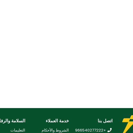
اتصل بنا
خدمة العملاء
السلامة والرفا
+966540277222
الشروط والأحكام
التعليمات