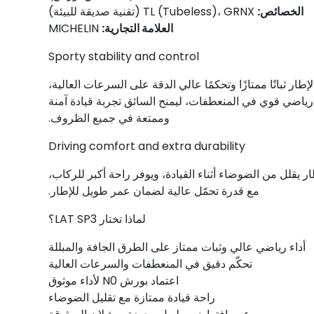
الخصائص:
TL (Tubeless)، GRNX (تقنية صديقة للبيئة)
العلامة التجارية:
MICHELIN
Sporty stability and control
لإطار ثباتًا ممتازًا وتحكمًا عالي الدقة على السرعات العالية،
 رياضي قوي في المنعطفات، ليمنح السائق تجربة قيادة آمنة
وممتعة في جميع الظروف.
Driving comfort and extra durability
ر يقلل من الضوضاء أثناء القيادة، ويوفر راحة أكبر للركاب،
مع قدرة تحمّل عالية لضمان عمر طويل للإطار.
لماذا تختار LAT SP3؟
أداء رياضي عالي وثبات ممتاز على الطرق الجافة والمبللة
تحكّم دقيق في المنعطفات والسرعات العالية
اعتماد بورش N0 لأداء موثوق
راحة قيادة ممتازة مع تقليل الضوضاء