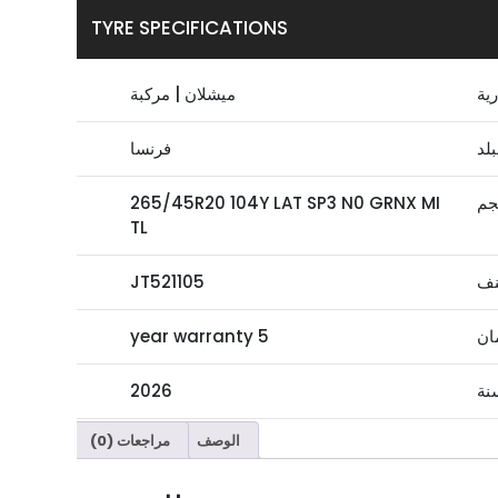
TYRE SPECIFICATIONS
رية
ميشلان | مركبة
بلد
فرنسا
جم
265/45R20 104Y LAT SP3 N0 GRNX MI
TL
نف
JT521105
ان
5 year warranty
نة
2026
الوصف
مراجعات (0)