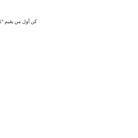
كن أول من يقيم “Michelin 265/45 R20 104Y LAT SP3 N0 GRNX MI TL”