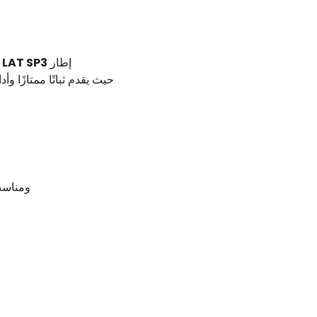
إطار
LAT SP3
ب
حيث يقدم ثباتًا ممتازًا و
ومناسب