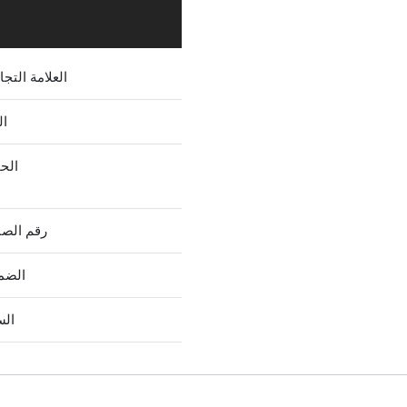
العلامة التجا
ال
الح
رقم الص
الضم
الس