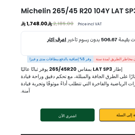
Michelin 265/45 R20 104Y LAT SP
1,748.00
2,185.00
Price incl VAT:
مخاطر الطريق لمدة سنة
وفر 5% إضافية بالدفع ببطاقات مدى و فيزا
إطار
LAT SP3
بمقاس
265/45R20
يوفر ثباتًا عاليًا
متازًا على الطرق الجافة والمبللة، مع تحكم دقيق وراحة قيادة
ت الرياضية والفاخرة التي تتطلب أداءً موثوقًا وتجربة قيادة
آمنة.
 إلى السلة
اشتري الآن