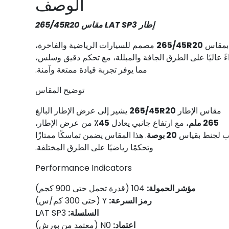
الوصف
إطار LAT SP3 مقاس 265/45R20
مقاس
265/45R20
مصمم للسيارات الرياضية والفاخرة،
أداءً عاليًا على الطرق الجافة والمبللة، مع تحكم دقيق وسلس،
مما يوفر تجربة قيادة ممتعة وآمنة.
توضيح المقاس
مقاس الإطار
265/45R20
يشير إلى عرض الإطار البالغ
265 ملم
، مع ارتفاع جانبي يعادل
45٪
من عرض الإطار،
 لجنط بقياس
20 بوصة
. هذا المقاس يضمن تماسكًا ممتازًا
وتحكمًا رياضيًا على الطرق المختلفة.
Performance Indicators
مؤشر الحمولة:
104 (قدرة تحمل حتى 900 كجم)
رمز السرعة:
Y (حتى 300 كم/س)
السلسلة:
LAT SP3
اعتماد:
N0 (معتمد من بورش)