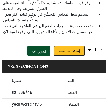
توفر قوة التماسك الاستثنائية تحكماً دقيقاً أثناء القيادة على
الطرق السريعة وفي المدينة.
يساهم نمط المداس المُحسَّن في توفير قيادة أكثر هدوءًا
وتآكلًا متساويًا للمداس.
صُممت خصيصًا لسيارات الدفع الرباعي الفاخرة التي تبحث
عن مستويات الأمان والأداء المشهورة التي توفرها ميشلان.
+
-
إضافة إلى السلة
اشتري الآن
TYRE SPECIFICATIONS
البلد
هنغاريا
الحجم
265/45 R21
الضمان
5 year warranty