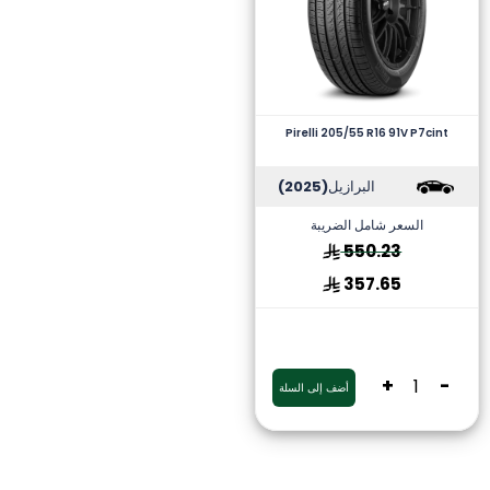
Pirelli 205/55 R16 91V P7cint
البرازيل
(2025)
السعر شامل الضريبة
550.23
357.65
+
-
أضف إلى السلة