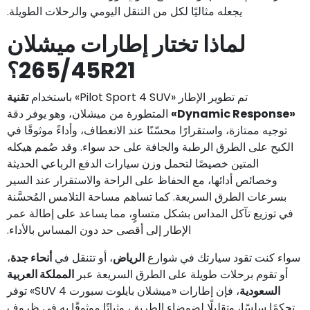
يجعله مثاليًا لكل من التنقل اليومي والرحلات الطويلة.
لماذا تختار إطارات ميشلان
265/45R21؟
تم تطوير الإطار «Pilot Sport 4 SUV» باستخدام
تقنية
«Dynamic Response»
المتطورة من ميشلان، وهو يوفر دقة
توجيه ممتازة، واستقرارًا محسّنًا عند الانعطاف، وأداءً موثوقًا في
الكبح على الطرق الرطبة والجافة على حد سواء. وقد صُمم هيكله
المتين خصيصًا لتحمل وزن سيارات الدفع الرباعي الحديثة
وخصائص أدائها، مع الحفاظ على الراحة والاستقرار عند السير
بسرعات الطرق السريعة. كما تساهم مساحة التلامس المُحسَّنة
في توزيع تآكل المداس بشكل متساوٍ، مما يساعد على إطالة عمر
الإطار إلى أقصى حد دون المساس بالأداء.
سواء كنت تقود سيارتك في شوارع
الرياض
، أو تتنقل في
أنحاء جدة
،
أو تقوم برحلات طويلة على الطرق السريعة عبر
المملكة العربية
السعودية
، فإن إطارات «ميشلان بايلوت سبورت 4 SUV» توفر
تحكمًا سلسًا، وتقليلًا لضوضاء الطريق، وثباتًا موثوقًا به في ظروف