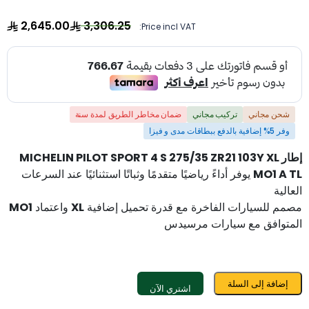
2,645.00
3,306.25
Price incl VAT:
شحن مجاني
تركيب مجاني
ضمان مخاطر الطريق لمدة سنة
وفر 5% إضافية بالدفع ببطاقات مدى و فيزا
إطار MICHELIN PILOT SPORT 4 S 275/35 ZR21 103Y XL
MO1 A TL
يوفر أداءً رياضيًا متقدمًا وثباتًا استثنائيًا عند السرعات
العالية
مصمم للسيارات الفاخرة مع قدرة تحميل إضافية
XL
واعتماد
MO1
المتوافق مع سيارات مرسيدس
إضافة إلى السلة
اشتري الآن