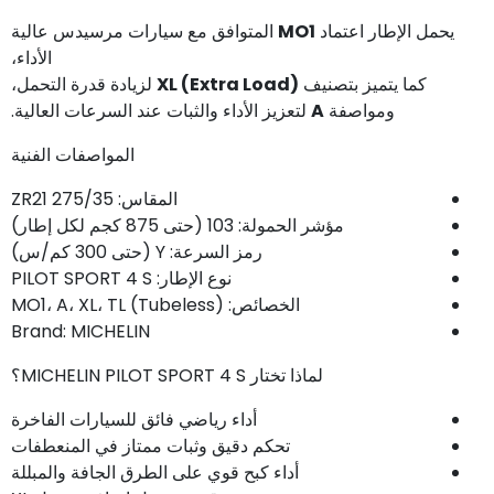
يحمل الإطار اعتماد
MO1
المتوافق مع سيارات مرسيدس عالية
الأداء،
كما يتميز بتصنيف
XL (Extra Load)
لزيادة قدرة التحمل،
ومواصفة
A
لتعزيز الأداء والثبات عند السرعات العالية.
المواصفات الفنية
المقاس: 275/35 ZR21
مؤشر الحمولة: 103 (حتى 875 كجم لكل إطار)
رمز السرعة: Y (حتى 300 كم/س)
نوع الإطار: PILOT SPORT 4 S
الخصائص: MO1، A، XL، TL (Tubeless)
Brand: MICHELIN
لماذا تختار MICHELIN PILOT SPORT 4 S؟
أداء رياضي فائق للسيارات الفاخرة
تحكم دقيق وثبات ممتاز في المنعطفات
أداء كبح قوي على الطرق الجافة والمبللة