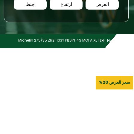
العرض
ارتفاع
جنط
Michelin 275/35 ZR21 103Y PILSPT 4S MO1 A XL TL
Home
سعر العرض 20%