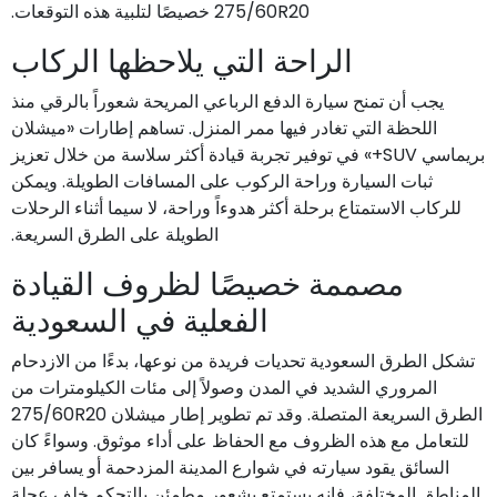
275/60R20 خصيصًا لتلبية هذه التوقعات.
الراحة التي يلاحظها الركاب
يجب أن تمنح سيارة الدفع الرباعي المريحة شعوراً بالرقي منذ
اللحظة التي تغادر فيها ممر المنزل. تساهم إطارات «ميشلان
بريماسي SUV+» في توفير تجربة قيادة أكثر سلاسة من خلال تعزيز
ثبات السيارة وراحة الركوب على المسافات الطويلة. ويمكن
للركاب الاستمتاع برحلة أكثر هدوءاً وراحة، لا سيما أثناء الرحلات
الطويلة على الطرق السريعة.
مصممة خصيصًا لظروف القيادة
الفعلية في السعودية
تشكل الطرق السعودية تحديات فريدة من نوعها، بدءًا من الازدحام
المروري الشديد في المدن وصولاً إلى مئات الكيلومترات من
الطرق السريعة المتصلة. وقد تم تطوير إطار ميشلان 275/60R20
للتعامل مع هذه الظروف مع الحفاظ على أداء موثوق. وسواءً كان
السائق يقود سيارته في شوارع المدينة المزدحمة أو يسافر بين
المناطق المختلفة، فإنه يستمتع بشعور مطمئن بالتحكم خلف عجلة