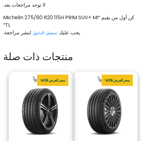
لا توجد مراجعات بعد.
كن أول من يقيم “Michelin 275/60 R20 115H PRIM SUV+ MI
TL”
يجب عليك
لنشر مراجعة.
تسجيل الدخول
منتجات ذات صلة
سعر العرض 35%
سعر العرض 35%