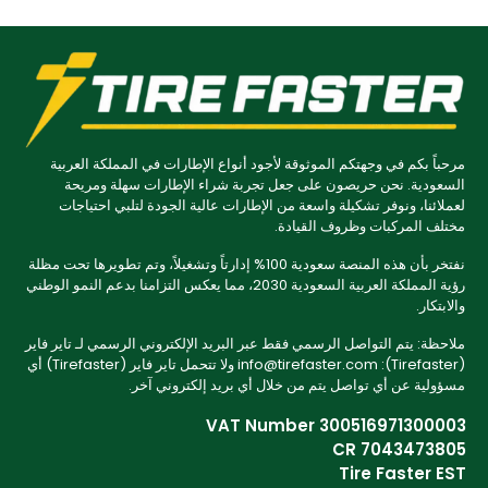
مرحباً بكم في وجهتكم الموثوقة لأجود أنواع الإطارات في المملكة العربية
السعودية. نحن حريصون على جعل تجربة شراء الإطارات سهلة ومريحة
لعملائنا، ونوفر تشكيلة واسعة من الإطارات عالية الجودة لتلبي احتياجات
مختلف المركبات وظروف القيادة.
نفتخر بأن هذه المنصة سعودية 100% إدارتاً وتشغيلاً، وتم تطويرها تحت مظلة
رؤية المملكة العربية السعودية 2030، مما يعكس التزامنا بدعم النمو الوطني
والابتكار.
ملاحظة: يتم التواصل الرسمي فقط عبر البريد الإلكتروني الرسمي لـ تاير فاير
(Tirefaster): info@tirefaster.com ولا تتحمل تاير فاير (Tirefaster) أي
مسؤولية عن أي تواصل يتم من خلال أي بريد إلكتروني آخر.
VAT Number 300516971300003
CR 7043473805
Tire Faster EST