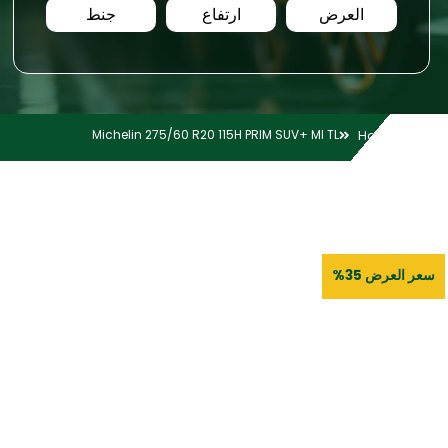
العرض
ارتفاع
جنط
Michelin 275/60 R20 115H PRIM SUV+ MI TL
Home
سعر العرض 35%