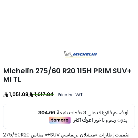
Michelin 275/60 R20 115H PRIM SUV+
MI TL
1,051.08
1,617.04
Price incl VAT:
صُممت إطارات «ميشلان بريماسي SUV+» مقاس 275/60R20