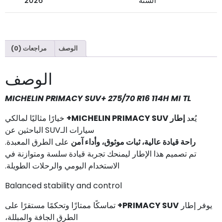
السنة
2026
الوصف
مراجعات (0)
الوصف
MICHELIN PRIMACY SUV+ 275/70 R16 114H MI TL
يُعد
إطار MICHELIN PRIMACY SUV+
خيارًا مثاليًا لمالكي
سيارات الـSUV الباحثين عن
راحة قيادة عالية، ثبات موثوق، وأداء آمن
على الطرق المعبدة.
تم تصميم هذا الإطار ليمنحك تجربة قيادة سلسة ومتوازنة في
الاستخدام اليومي والرحلات الطويلة.
Balanced stability and control
يوفر إطار
PRIMACY SUV+
تماسكًا ممتازًا وتحكمًا مستقرًا على
الطرق الجافة والمبللة،