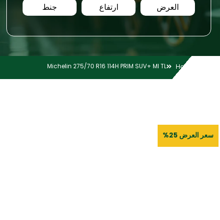
العرض
ارتفاع
جنط
Michelin 275/70 R16 114H PRIM SUV+ MI TL
Home
سعر العرض 25%