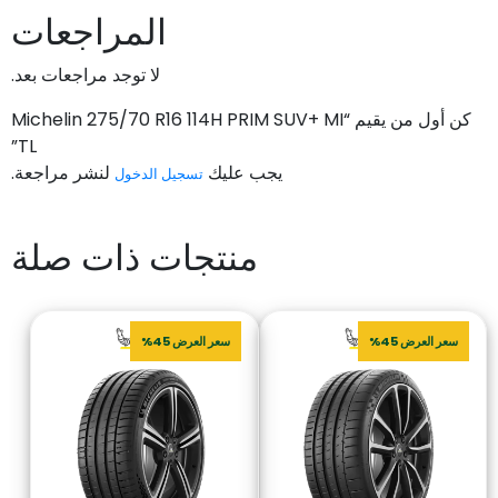
المراجعات
لا توجد مراجعات بعد.
كن أول من يقيم “Michelin 275/70 R16 114H PRIM SUV+ MI
TL”
يجب عليك
لنشر مراجعة.
تسجيل الدخول
منتجات ذات صلة
سعر العرض 45%
سعر العرض 45%