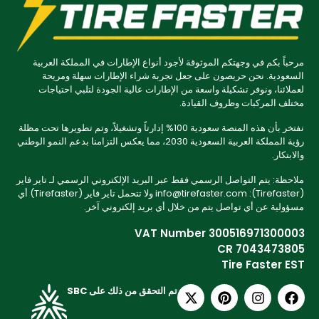
مرحباً بكم في وجهتكم الموثوقة لأجود أنواع الإطارات في المملكة العربية
السعودية. نحن حريصون على جعل تجربة شراء الإطارات سهلة ومريحة
لعملائنا، ونوفر تشكيلة واسعة من الإطارات عالية الجودة لتلبي احتياجات
مختلف المركبات وظروف القيادة.
نفتخر بأن هذه المنصة سعودية 100% إدارتاً وتشغيلاً، وتم تطويرها تحت مظلة
رؤية المملكة العربية السعودية 2030، مما يعكس التزامنا بدعم النمو الوطني
والابتكار.
ملاحظة: يتم التواصل الرسمي فقط عبر البريد الإلكتروني الرسمي لـ تاير فاير
(Tirefaster): info@tirefaster.com ولا تتحمل تاير فاير (Tirefaster) أي
مسؤولية عن أي تواصل يتم من خلال أي بريد إلكتروني آخر.
VAT Number 300516971300003
CR 7043473805
Tire Faster EST
تم التحقق من ذلك على SBC