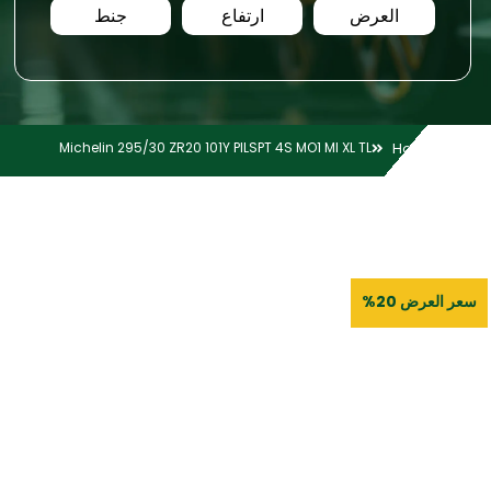
العرض
ارتفاع
جنط
Michelin 295/30 ZR20 101Y PILSPT 4S MO1 MI XL TL
Home
سعر العرض 20%