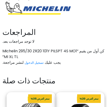
المراجعات
لا توجد مراجعات بعد.
كن أول من يقيم “Michelin 295/30 ZR20 101Y PILSPT 4S MO1
MI XL TL”
يجب عليك
لنشر مراجعة.
تسجيل الدخول
منتجات ذات صلة
سعر العرض 20%
سعر العرض 35%