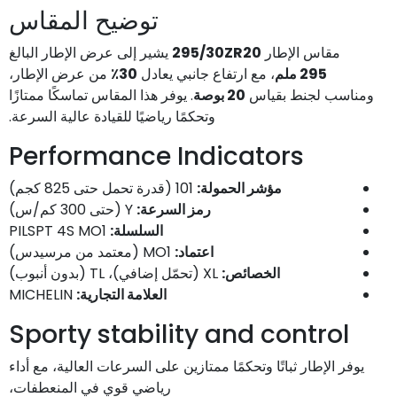
توضيح المقاس
مقاس الإطار
295/30ZR20
يشير إلى عرض الإطار البالغ
295 ملم
، مع ارتفاع جانبي يعادل
30٪
من عرض الإطار،
ومناسب لجنط بقياس
20 بوصة
. يوفر هذا المقاس تماسكًا ممتازًا
وتحكمًا رياضيًا للقيادة عالية السرعة.
Performance Indicators
مؤشر الحمولة:
101 (قدرة تحمل حتى 825 كجم)
رمز السرعة:
Y (حتى 300 كم/س)
السلسلة:
PILSPT 4S MO1
اعتماد:
MO1 (معتمد من مرسيدس)
الخصائص:
XL (تحمّل إضافي)، TL (بدون أنبوب)
العلامة التجارية:
MICHELIN
Sporty stability and control
يوفر الإطار ثباتًا وتحكمًا ممتازين على السرعات العالية، مع أداء
رياضي قوي في المنعطفات،