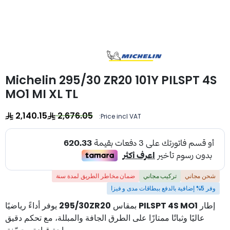
Michelin 295/30 ZR20 101Y PILSPT 4S
MO1 MI XL TL
2,140.15
2,676.05
Price incl VAT:
شحن مجاني
تركيب مجاني
ضمان مخاطر الطريق لمدة سنة
وفر 5% إضافية بالدفع ببطاقات مدى و فيزا
إطار
PILSPT 4S MO1
بمقاس
295/30ZR20
يوفر أداءً رياضيًا
عاليًا وثباتًا ممتازًا على الطرق الجافة والمبللة، مع تحكم دقيق