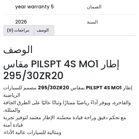
الضمان
5 year warranty
السنة
2026
الوصف
مراجعات (0)
الوصف
إطار PILSPT 4S MO1 مقاس
295/30ZR20
إطار
PILSPT 4S MO1
بمقاس
295/30ZR20
مصمم للسيارات
الرياضية
والفاخرة، ويوفر أداءً رياضيًا ممتازًا وثباتًا عاليًا على الطرق الجافة
والمبللة،
مع تحكم دقيق وراحة قيادة محسّنة. الإطار معتمد لتوفير تجربة
قيادة آمنة
ومثالية للسيارات عالية الأداء.