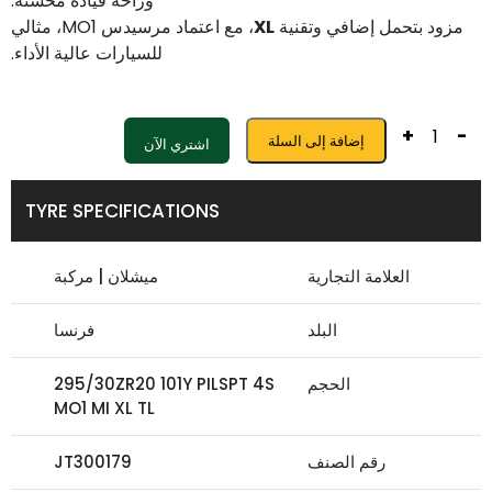
وراحة قيادة محسّنة.
مزود بتحمل إضافي وتقنية
XL
، مع اعتماد مرسيدس MO1، مثالي
للسيارات عالية الأداء.
+
-
إضافة إلى السلة
اشتري الآن
TYRE SPECIFICATIONS
العلامة التجارية
ميشلان | مركبة
البلد
فرنسا
الحجم
295/30ZR20 101Y PILSPT 4S
MO1 MI XL TL
رقم الصنف
JT300179