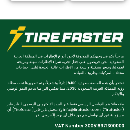
مرحباً بكم في وجهتكم الموثوقة لأجود أنواع الإطارات في المملكة العربية
السعودية. نحن حريصون على جعل تجربة شراء الإطارات سهلة ومريحة
لعملائنا، ونوفر تشكيلة واسعة من الإطارات عالية الجودة لتلبي احتياجات
مختلف المركبات وظروف القيادة.
نفتخر بأن هذه المنصة سعودية 100% إدارتاً وتشغيلاً، وتم تطويرها تحت مظلة
رؤية المملكة العربية السعودية 2030، مما يعكس التزامنا بدعم النمو الوطني
والابتكار.
ملاحظة: يتم التواصل الرسمي فقط عبر البريد الإلكتروني الرسمي لـ تاير فاير
(Tirefaster): info@tirefaster.com ولا تتحمل تاير فاير (Tirefaster) أي
مسؤولية عن أي تواصل يتم من خلال أي بريد إلكتروني آخر.
VAT Number 300516971300003