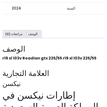
السنة
2024
الوصف
مراجعات (0)
الوصف
225/55 r19 xl 103v Roadian gtx 225/55 r19 xl 103v
العلامة التجارية
نيكسن
إطارات نيكسن في
المملكة العربية السعودية