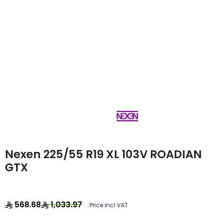
Nexen 225/55 R19 XL 103V ROADIAN
GTX
568.68
1,033.97
Price incl VAT: