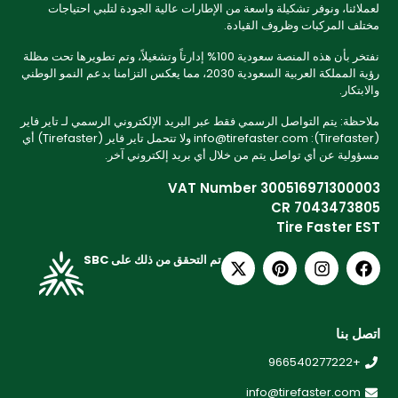
لعملائنا، ونوفر تشكيلة واسعة من الإطارات عالية الجودة لتلبي احتياجات
مختلف المركبات وظروف القيادة.
نفتخر بأن هذه المنصة سعودية 100% إدارتاً وتشغيلاً، وتم تطويرها تحت مظلة
رؤية المملكة العربية السعودية 2030، مما يعكس التزامنا بدعم النمو الوطني
والابتكار.
ملاحظة: يتم التواصل الرسمي فقط عبر البريد الإلكتروني الرسمي لـ تاير فاير
(Tirefaster): info@tirefaster.com ولا تتحمل تاير فاير (Tirefaster) أي
مسؤولية عن أي تواصل يتم من خلال أي بريد إلكتروني آخر.
VAT Number 300516971300003
CR 7043473805
Tire Faster EST
تم التحقق من ذلك على SBC
اتصل بنا
+966540277222
info@tirefaster.com