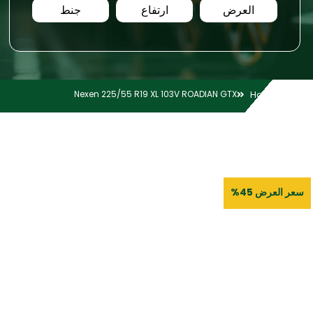
العرض
ارتفاع
جنط
Nexen 225/55 R19 XL 103V ROADIAN GTX
Home
سعر العرض 45%