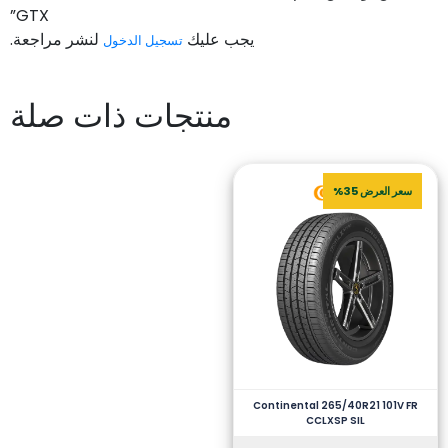
GTX”
يجب عليك
لنشر مراجعة.
تسجيل الدخول
منتجات ذات صلة
سعر العرض 35%
Continental 265/40R21 101V FR
CCLXSP SIL