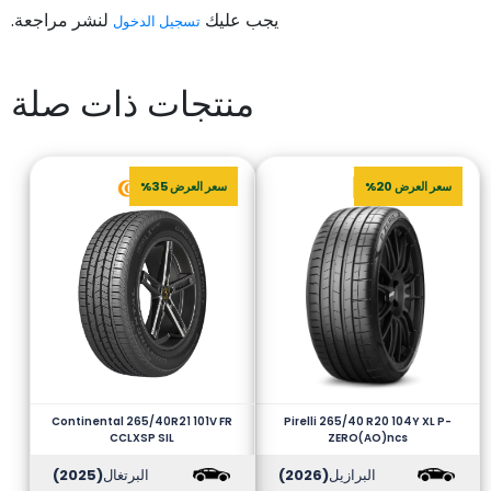
يجب عليك
لنشر مراجعة.
تسجيل الدخول
منتجات ذات صلة
سعر العرض 20%
سعر العرض 35%
Continental 265/40R21 101V FR
Pirelli 265/40 R20 104Y XL P-
CCLXSP SIL
ZERO(AO)ncs
البرازيل
(2026)
البرتغال
(2025)