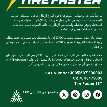
مرحباً بكم في وجهتكم الموثوقة لأجود أنواع الإطارات في المملكة العربية
السعودية. نحن حريصون على جعل تجربة شراء الإطارات سهلة ومريحة
لعملائنا، ونوفر تشكيلة واسعة من الإطارات عالية الجودة لتلبي احتياجات
مختلف المركبات وظروف القيادة.
نفتخر بأن هذه المنصة سعودية 100% إدارتاً وتشغيلاً، وتم تطويرها تحت مظلة
رؤية المملكة العربية السعودية 2030، مما يعكس التزامنا بدعم النمو الوطني
والابتكار.
ملاحظة: يتم التواصل الرسمي فقط عبر البريد الإلكتروني الرسمي لـ تاير فاير
(Tirefaster): info@tirefaster.com ولا تتحمل تاير فاير (Tirefaster) أي
مسؤولية عن أي تواصل يتم من خلال أي بريد إلكتروني آخر.
VAT Number 300516971300003
CR 7043473805
Tire Faster EST
تم التحقق من ذلك على SBC