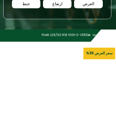
العرض
ارتفاع
جنط
Pirelli 225/60 R18 100H S-VERD
Home
سعر العرض 35%