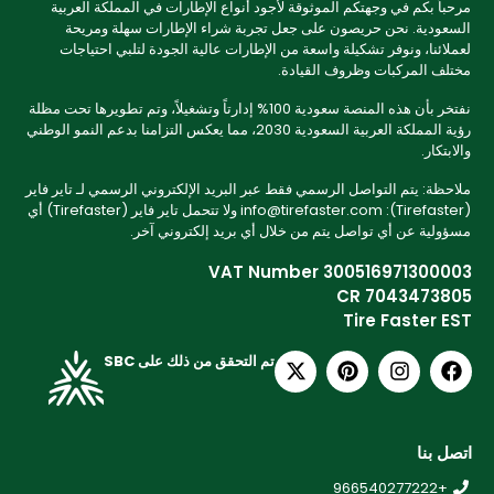
مرحباً بكم في وجهتكم الموثوقة لأجود أنواع الإطارات في المملكة العربية
السعودية. نحن حريصون على جعل تجربة شراء الإطارات سهلة ومريحة
لعملائنا، ونوفر تشكيلة واسعة من الإطارات عالية الجودة لتلبي احتياجات
مختلف المركبات وظروف القيادة.
نفتخر بأن هذه المنصة سعودية 100% إدارتاً وتشغيلاً، وتم تطويرها تحت مظلة
رؤية المملكة العربية السعودية 2030، مما يعكس التزامنا بدعم النمو الوطني
والابتكار.
ملاحظة: يتم التواصل الرسمي فقط عبر البريد الإلكتروني الرسمي لـ تاير فاير
(Tirefaster): info@tirefaster.com ولا تتحمل تاير فاير (Tirefaster) أي
مسؤولية عن أي تواصل يتم من خلال أي بريد إلكتروني آخر.
VAT Number 300516971300003
CR 7043473805
Tire Faster EST
تم التحقق من ذلك على SBC
اتصل بنا
+966540277222