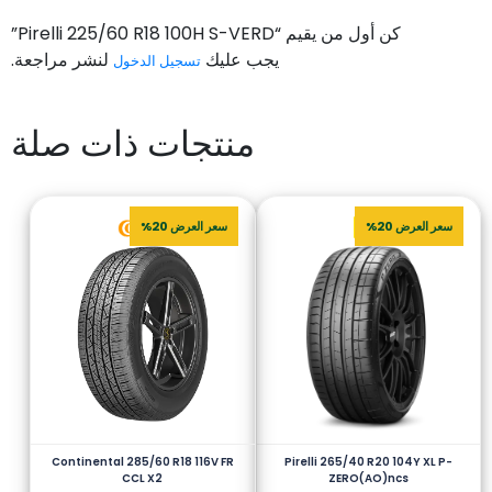
كن أول من يقيم “Pirelli 225/60 R18 100H S-VERD”
يجب عليك
لنشر مراجعة.
تسجيل الدخول
منتجات ذات صلة
سعر العرض 20%
سعر العرض 20%
Continental 285/60 R18 116V FR
Pirelli 265/40 R20 104Y XL P-
CCL X2
ZERO(AO)ncs