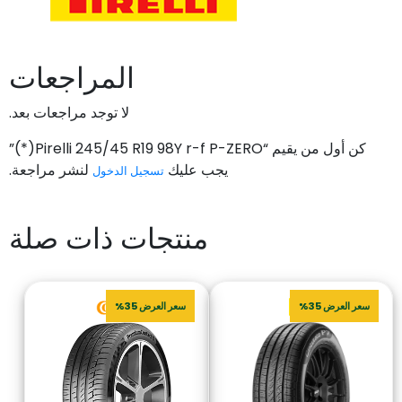
المراجعات
لا توجد مراجعات بعد.
كن أول من يقيم “Pirelli 245/45 R19 98Y r-f P-ZERO(*)”
يجب عليك
لنشر مراجعة.
تسجيل الدخول
منتجات ذات صلة
سعر العرض 35%
سعر العرض 35%