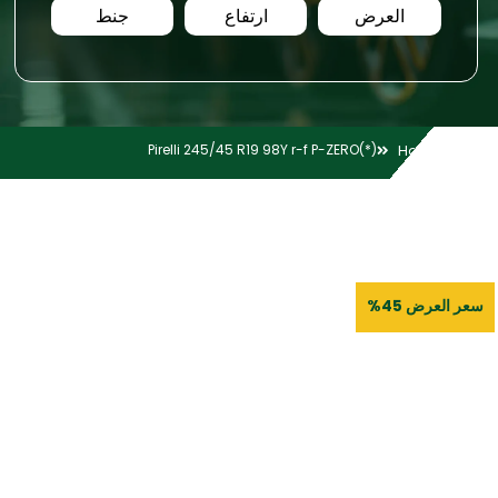
العرض
ارتفاع
جنط
Pirelli 245/45 R19 98Y r-f P-ZERO(*)
Home
سعر العرض 45%