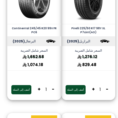
Continental 245/45 R20 99V FR
Pirelli 225/50 R17 98Y XL
PC6
P7cint(AO)
البرازيل
(2025)
البرتغال
(2025)
السعر شامل الضريبة
السعر شامل الضريبة
1,652.58
1,276.12
1,074.18
829.48
+
-
+
-
أضف إلى السلة
أضف إلى السلة