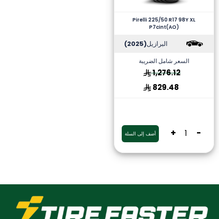
Pirelli 225/50 R17 98Y XL
P7cint(AO)
البرازيل
(2025)
السعر شامل الضريبة
1,276.12
829.48
+
-
أضف إلى السلة