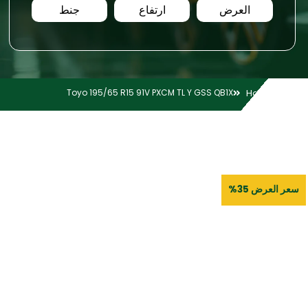
العرض
ارتفاع
جنط
Toyo 195/65 R15 91V PXCM TL Y GSS QB1X
Home
سعر العرض 35%