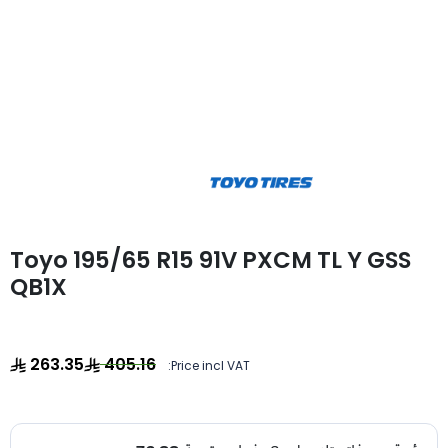
Toyo 195/65 R15 91V PXCM TL Y GSS
QB1X
263.35
405.16
Price incl VAT: