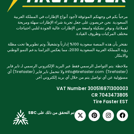
مرحباً بكم في وجهتكم الموثوقة لأجود أنواع الإطارات في المملكة العربية
السعودية. نحن حريصون على جعل تجربة شراء الإطارات سهلة ومريحة
لعملائنا، ونوفر تشكيلة واسعة من الإطارات عالية الجودة لتلبي احتياجات
مختلف المركبات وظروف القيادة.
نفتخر بأن هذه المنصة سعودية 100% إدارتاً وتشغيلاً، وتم تطويرها تحت مظلة
رؤية المملكة العربية السعودية 2030، مما يعكس التزامنا بدعم النمو الوطني
والابتكار.
ملاحظة: يتم التواصل الرسمي فقط عبر البريد الإلكتروني الرسمي لـ تاير فاير
(Tirefaster): info@tirefaster.com ولا تتحمل تاير فاير (Tirefaster) أي
مسؤولية عن أي تواصل يتم من خلال أي بريد إلكتروني آخر.
VAT Number 300516971300003
CR 7043473805
Tire Faster EST
تم التحقق من ذلك على SBC