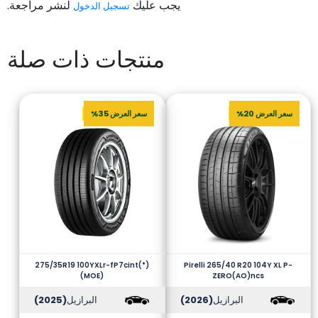
يجب عليك
لنشر مراجعة.
تسجيل الدخول
منتجات ذات صلة
سعر العرض 20%
سعر العرض 35%
275/35R19 100YXLr-fP7cint(*)
Pirelli 265/40 R20 104Y XL P-
(MOE)
ZERO(AO)ncs
البرازيل
(2026)
البرازيل
(2025)