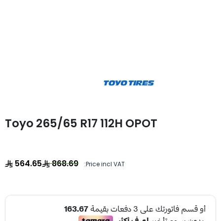
Toyo 265/65 R17 112H OPOT
564.65
868.69
Price incl VAT: