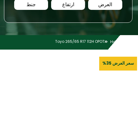
العرض
ارتفاع
جنط
Toyo 265/65 R17 112H OPOT
Home
سعر العرض 35%