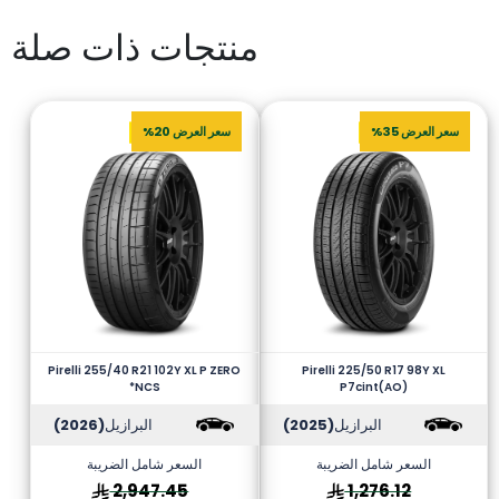
منتجات ذات صلة
سعر العرض 35%
سعر العرض 20%
Pirelli 255/40 R21 102Y XL P ZERO
Pirelli 225/50 R17 98Y XL
*NCS
P7cint(AO)
البرازيل
(2025)
البرازيل
(2026)
السعر شامل الضريبة
السعر شامل الضريبة
2,947.45
1,276.12