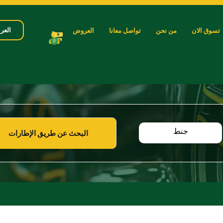
العرب
تسوق الان
من نحن
تواصل معانا
العروض
0
جنط
البحث عن طريق الإطارات