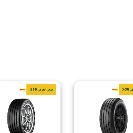
35%
سعر العرض 35%