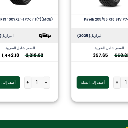
R19 100YXLr-fP7cint(*)(MOE)
Pirelli 205/55 R16 91V P7
البرازيل
(2025)
البرازيل
2025)
السعر شامل الضريبة
السعر شامل الضريبة
1,442.10
2,218.62
357.65
550.2
+
-
+
أضف إلى السلة
أضف إلى ا