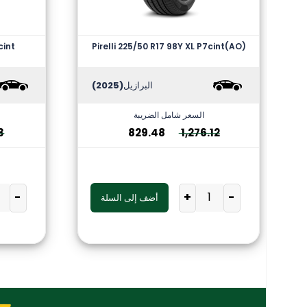
cint
Pirelli 225/50 R17 98Y XL P7cint(AO)
البرازيل
(2025)
السعر شامل الضريبة
3
829.48
1,276.12
-
+
-
أضف إلى السلة