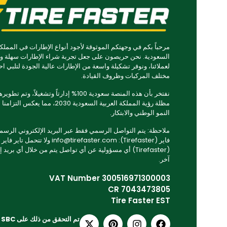
مرحباً بكم في وجهتكم الموثوقة لأجود أنواع الإطارات في المملكة
السعودية. نحن حريصون على جعل تجربة شراء الإطارات سهلة و
لعملائنا، ونوفر تشكيلة واسعة من الإطارات عالية الجودة لتلبي اح
مختلف المركبات وظروف القيادة.
نفتخر بأن هذه المنصة سعودية 100% إدارتاً وتشغيلاً، وتم
مظلة رؤية المملكة العربية السعودية 2030، مما يعكس ا
النمو الوطني والابتكار.
ملاحظة: يتم التواصل الرسمي فقط عبر البريد الإلكتروني الرسمي 
فاير (Tirefaster): info@tirefaster.com ولا تتحمل تاير فاير
(Tirefaster) أي مسؤولية عن أي تواصل يتم من خلال أي بريد 
آخر.
VAT Number 300516971300003
CR 7043473805
Tire Faster EST
تم التحقق من ذلك على SBC