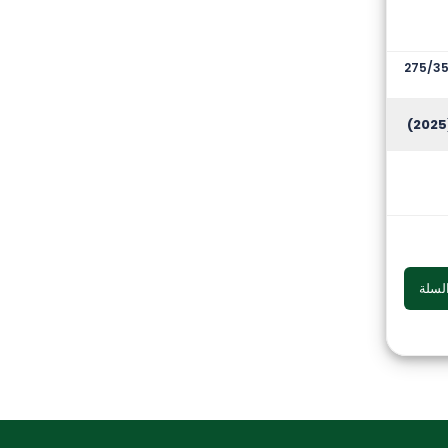
275/35
(
لسلة