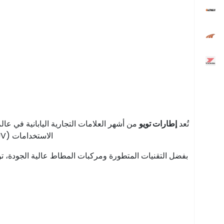
تُعد
إطارات تويو
من أشهر العلامات التجارية اليابانية في عال
الاستخدامات (SUV)، وسيارات الدفع الرباعي، لتوفر ثباتًا ممتازًا وتحكمًا دقيقًا وراحة أثناء القيادة على مختلف الطرق في المملكة العربية السعودية.
بفضل التقنيات المتطورة ومركبات المطاط عالية الجودة، توفر إط