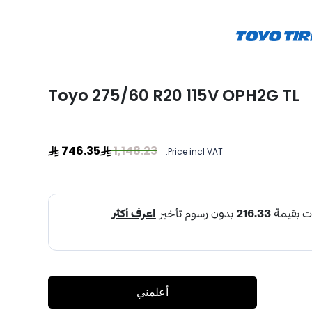
Toyo 275/60 R20 115V OPH2G TL
746.35
1,148.23
Price incl VAT:
أعلمني