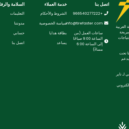
اتصل بنا
خدمة العملاء
السلامة والرفا
+966540277222
الشروط والأحكام
التعليمات
info@tirefaster.com
سياسة الخصوصية
مدونتنا
 العربية
مريحة
ساعات العمل (من
بطاقة هدايا
حسابي
تياجات
الساعة 9:00 صباحًا
يساعد
اتصل بنا
إلى الساعة 6:00
مساءً)
 تطويرها تحت
لتزامنا بدعم
لـ تاير
إلكتروني