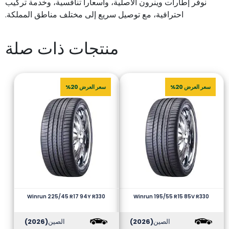
نوفر إطارات وينرون الأصلية، وأسعاراً تنافسية، وخدمة تركيب
احترافية، مع توصيل سريع إلى مختلف مناطق المملكة.
منتجات ذات صلة
سعر العرض 20%
سعر العرض 20%
Winrun 225/45 R17 94Y R330
Winrun 195/55 R15 85V R330
الصين
(2026)
الصين
(2026)