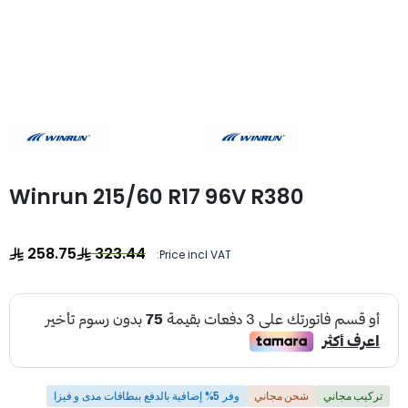
Winrun 215/60 R17 96V R380
258.75
323.44
Price incl VAT:
تركيب مجاني
شحن مجاني
وفر 5% إضافية بالدفع ببطاقات مدى و فيزا