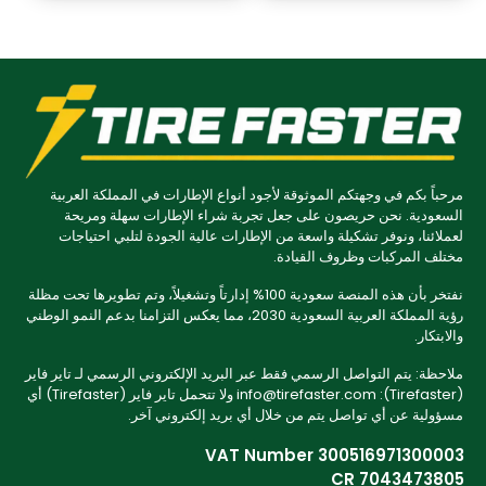
مرحباً بكم في وجهتكم الموثوقة لأجود أنواع الإطارات في المملكة العربية
السعودية. نحن حريصون على جعل تجربة شراء الإطارات سهلة ومريحة
لعملائنا، ونوفر تشكيلة واسعة من الإطارات عالية الجودة لتلبي احتياجات
مختلف المركبات وظروف القيادة.
نفتخر بأن هذه المنصة سعودية 100% إدارتاً وتشغيلاً، وتم تطويرها تحت مظلة
رؤية المملكة العربية السعودية 2030، مما يعكس التزامنا بدعم النمو الوطني
والابتكار.
ملاحظة: يتم التواصل الرسمي فقط عبر البريد الإلكتروني الرسمي لـ تاير فاير
(Tirefaster): info@tirefaster.com ولا تتحمل تاير فاير (Tirefaster) أي
مسؤولية عن أي تواصل يتم من خلال أي بريد إلكتروني آخر.
VAT Number 300516971300003
CR 7043473805