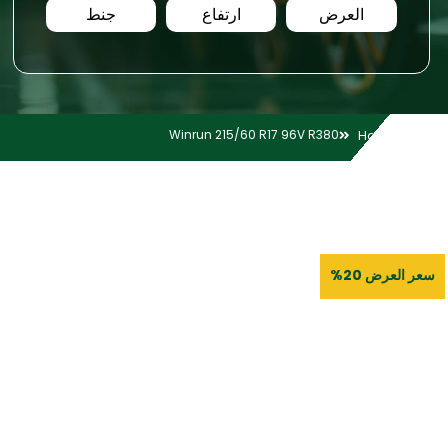
العرض
ارتفاع
جنط
Winrun 215/60 R17 96V R380
Home
سعر العرض 20%