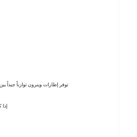
توفر إطارات وينرون توازناً جيداً ب
إذا 