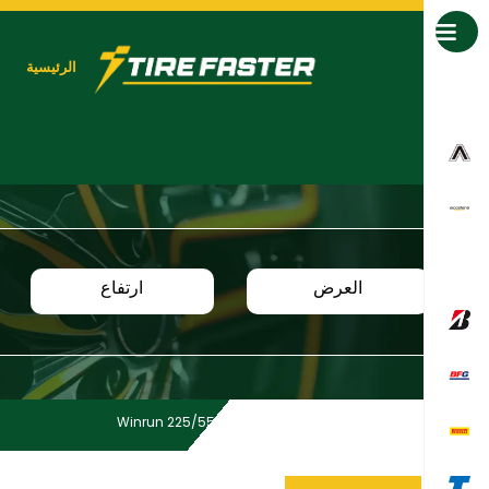
جميع العلامات التجارية
الرئيسية
العرض
ارتفاع
Winrun 225/55 R18 98V R330
Home