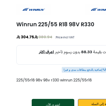
Winrun 225/55 R18 98V R330
304.75
380.94
Price incl VAT:
225/55r18 98v 98v r330 winrun 225/55r18
 إلى السلة
اشتري الآن