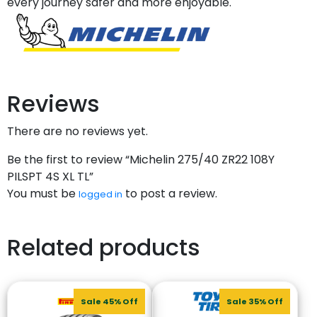
every journey safer and more enjoyable.
Reviews
There are no reviews yet.
Be the first to review “Michelin 275/40 ZR22 108Y
PILSPT 4S XL TL”
You must be
to post a review.
logged in
Related products
Sale 45% Off
Sale 35% Off