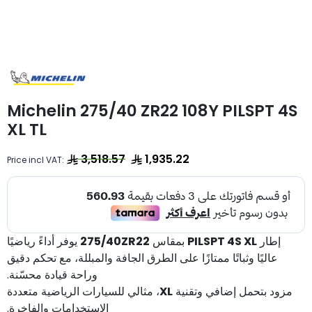
Michelin 275/40 ZR22 108Y PILSPT 4S
XL TL
3,518.57
1,935.22
Price incl VAT:
يوفر أداءً رياضيًا
275/40ZR22
بمقاس
PILSPT 4S XL
إطار
عاليًا وثباتًا ممتازًا على الطرق الجافة والمبللة، مع تحكم دقيق
وراحة قيادة محسّنة.
، مثالي للسيارات الرياضية متعددة
XL
مزود بتحمل إضافي وتقنية
الاستخدامات والفاخرة.