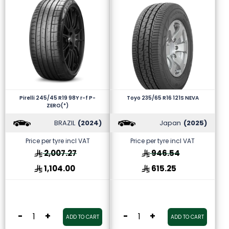
Pirelli 245/45 R19 98Y r-f P-
Toyo 235/65 R16 121S NEVA
ZERO(*)
BRAZIL
(2024)
Japan
(2025)
Price per tyre incl VAT
Price per tyre incl VAT
2,007.27
946.54
1,104.00
615.25
-
+
-
+
ADD TO CART
ADD TO CART