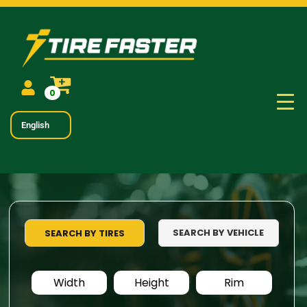
0
English
SEARCH BY VEHICLE
SEARCH BY TIRES
Width
Height
Rim