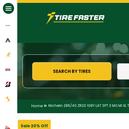
All Brands
SEARCH BY TIRES
Home
Michelin 285/40 ZR20 108Y LAT SPT 3 MO MI XL T
Sale 20% Off