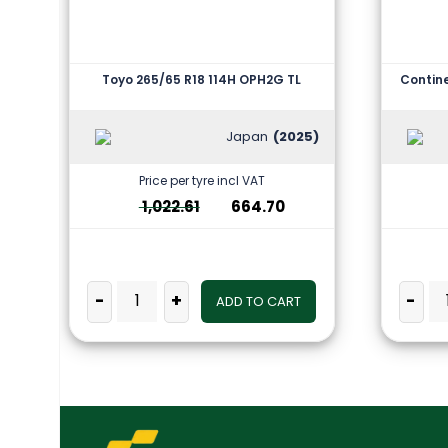
Toyo 265/65 R18 114H OPH2G TL
Contine
Japan
(2025)
Price per tyre incl VAT
1,022.61
664.70
-
+
-
ADD TO CART