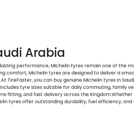
audi Arabia
-lasting performance, Michelin tyres remain one of the m
 comfort, Michelin tyres are designed to deliver a smooth
ns.At TireFaster, you can buy genuine Michelin tyres in Sau
includes tyre sizes suitable for daily commuting, family v
re fitting, and fast delivery across the Kingdom.Whether y
in tyres offer outstanding durability, fuel efficiency, and