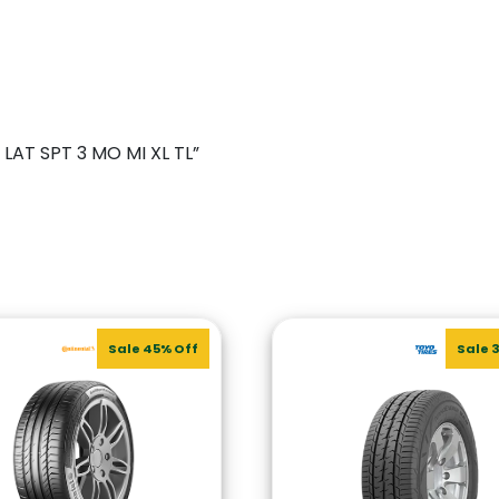
Y LAT SPT 3 MO MI XL TL”
Sale 45% Off
Sale 