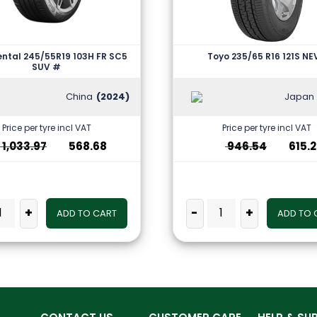
ntal 245/55R19 103H FR SC5
Toyo 235/65 R16 121S N
SUV #
China
(2024)
Japan
Price per tyre incl VAT
Price per tyre incl VAT
1,033.97
568.68
946.54
615.
+
-
+
ADD TO CART
ADD TO 