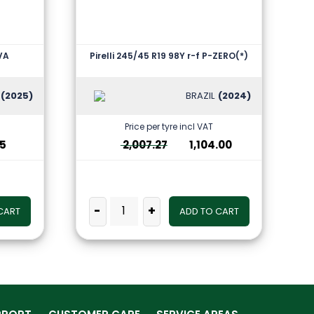
EVA
Pirelli 245/45 R19 98Y r-f P-ZERO(*)
(2025)
BRAZIL
(2024)
Price per tyre incl VAT
25
2,007.27
1,104.00
-
+
CART
ADD TO CART