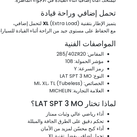
ليمنحك أمانًا إضافيًا أثناء القيادة في الأجواء الماطرة.
تحمل إضافي وراحة قيادة
XL
(Extra Load) لتحمل إضافي،
يتميز الإطار بتقنية
مع الحفاظ على مستوى جيد من الراحة أثناء القيادة للسيارات.
المواصفات الفنية
المقاس: 285/40ZR20
مؤشر الحمولة: 108
رمز السرعة: Y
النوع: LAT SPT 3 MO
الخصائص: MI، XL، TL (Tubeless)
العلامة التجارية: MICHELIN
لماذا تختار LAT SPT 3 MO؟
أداء رياضي عالي وثبات ممتاز
تحكم دقيق على الطرق الجافة والمبللة
أداء كبح محسّن لمزيد من الأمان
تحمل إضافي بفضل تقنية XL