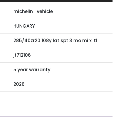
michelin | vehicle
HUNGARY
285/40zr20 108y lat spt 3 mo mi xl tl
jt712106
5 year warranty
2026