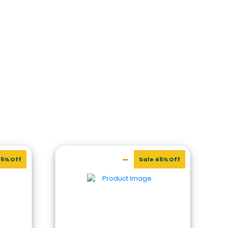
35% Off
Sale 45% Off