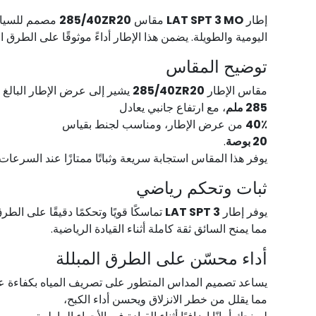
مصمم للسيارات
285/40ZR20
مقاس
LAT SPT 3 MO
إطار
اليومية والطويلة. يضمن هذا الإطار أداءً موثوقًا على الطرق.
توضيح المقاس
يشير إلى عرض الإطار البالغ
285/40ZR20
مقاس الإطار
285 ملم
، مع ارتفاع جانبي يعادل
من عرض الإطار، ومناسب لجنط بقياس
40٪
.
20 بوصة
يوفر هذا المقاس استجابة سريعة وثباتًا ممتازًا عند السرعا.
ثبات وتحكم رياضي
تماسكًا قويًا وتحكمًا دقيقًا على الطر،
LAT SPT 3
يوفر إطار
مما يمنح السائق ثقة كاملة أثناء القيادة الرياضية.
أداء محسّن على الطرق المبللة
يساعد تصميم المداس المتطور على تصريف المياه بكفاءة ع،
مما يقلل من خطر الانزلاق ويحسن أداء الكبح،