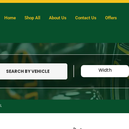
Home
Shop All
About Us
Contact Us
Offers
Width
SEARCH BY VEHICLE
L