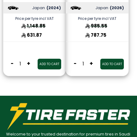
Japan
(2024)
Japan
(2026)
Price per tyre incl VAT
Price per tyre incl VAT
1,148.85
985.55
631.87
787.75
-
+
-
+
ADD TO CART
ADD TO CART
Welcome to your trusted destination for premium tires in Saudi