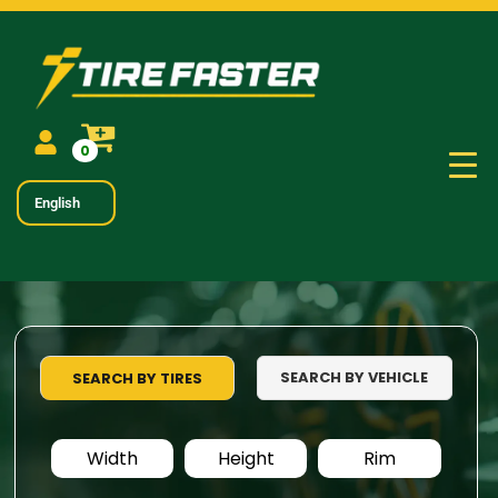
0
English
SEARCH BY VEHICLE
SEARCH BY TIRES
Width
Height
Rim