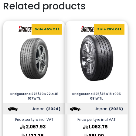
Related products
Sale 45% Off
Sale 20% Off
Bridgestone 275/40 R22 AL01
Bridgestone 225/45 R18 T005
107W TL
091W TL
Japan
(2024)
Japan
(2026)
Price per tyre incl VAT
Price per tyre incl VAT
2,067.93
1,063.75
1,137.36
851.00