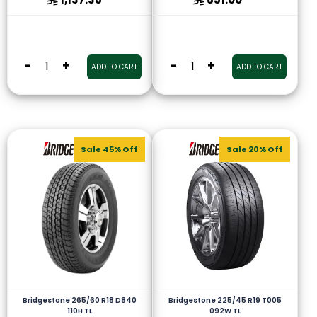
-
+
-
+
ADD TO CART
ADD TO CART
Sale 45% Off
Sale 20% Off
Bridgestone 265/60 R18 D840
Bridgestone 225/45 R19 T005
110H TL
092W TL