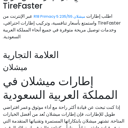
TireFaster
اطلب إطارات
عبر الإنترنت من
ميشلان 235/55 R18 Primacy 5
TireFaster واستمتع بأسعار تنافسية، وتركيب إطارات احترافي،
وخدمات توصيل مريحة متوفرة في جميع أنحاء المملكة العربية
السعودية.
العلامة التجارية
ميشلان
إطارات ميشلان في
المملكة العربية السعودية
إذا كنت تبحث عن قيادة أكثر راحة مع أداء موثوق وعمر افتراضي
طويل للإطارات، فإن إطارات ميشلان تُعد من أفضل الخيارات
المتاحة. تشتهر ميشلان بابتكاراتها المستمرة وتقنياتها المتقدمة التي
توفر قيادة هادئة، وثباتاً ممتازاً، وكفاءة عالية في استهلاك الوقود،