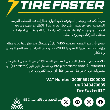
مرحباً بكم في وجهتكم الموثوقة لأجود أنواع الإطارات في المملكة العربية
السعودية. نحن حريصون على جعل تجربة شراء الإطارات سهلة ومريحة
لعملائنا، ونوفر تشكيلة واسعة من الإطارات عالية الجودة لتلبي احتياجات
مختلف المركبات وظروف القيادة.
نفتخر بأن هذه المنصة سعودية 100% إدارتاً وتشغيلاً، وتم تطويرها تحت مظلة
رؤية المملكة العربية السعودية 2030، مما يعكس التزامنا بدعم النمو الوطني
والابتكار.
ملاحظة: يتم التواصل الرسمي فقط عبر البريد الإلكتروني الرسمي لـ تاير فاير
(Tirefaster): info@tirefaster.com ولا تتحمل تاير فاير (Tirefaster) أي
مسؤولية عن أي تواصل يتم من خلال أي بريد إلكتروني آخر.
VAT Number 300516971300003
CR 7043473805
Tire Faster EST
تم التحقق من ذلك على SBC