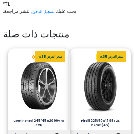
TL”
يجب عليك
لنشر مراجعة.
تسجيل الدخول
منتجات ذات صلة
سعر العرض 35%
سعر العرض 35%
Continental 245/45 R20 99V FR
Pirelli 225/50 R17 98Y XL
PC6
P7cint(AO)