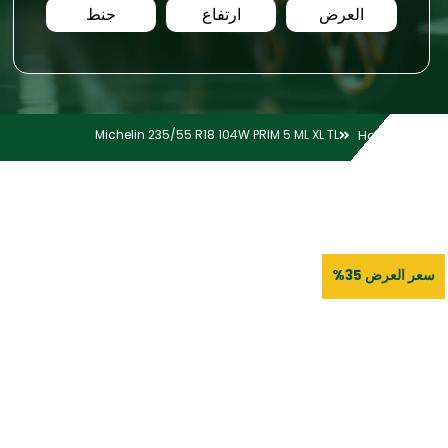
العرض
ارتفاع
جنط
Michelin 235/55 R18 104W PRIM 5 ML XL TL
Home
سعر العرض 35%