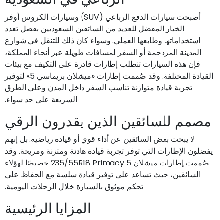
أصبحت سيارات الدفع الرباعي (SUV) وسيارات الكروس أوفر
الخيار المفضل للعديد من السائقين السعوديين بفضل تعدد
استخداماتها وطابعها العملي. وسواء كان ذلك للتنقل في شوارع
المدينة المزدحمة أو السفر لمسافات طويلة عبر أنحاء المملكة،
فإن هذه السيارات تتطلب إطارات قادرة على التكيف مع بيئات
القيادة المختلفة. وقد صُممت إطارات «ميشلان بريماسي 5» لتوفير
تجربة قيادة متوازنة تناسب السفر داخل المدن وعلى الطرق
السريعة على حد سواء.
مصمم للسائقين الذين يقدرون الرقي
لا يبحث بعض السائقين عن أداء قوي أو قيادة رياضية. بل إنهم
يفضلون الإطارات التي توفر تجربة قيادة هادئة ومتزنة ومريحة. وقد
صُممت إطارات ميشلان 235/55R18 Primacy 5 خصيصًا لهؤلاء
السائقين، حيث تساعد على توفير قيادة سلسة مع الحفاظ على
تحكم موثوق بالسيارة خلال الرحلات اليومية.
المزايا الرئيسية