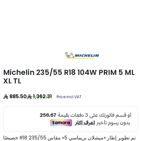
Michelin 235/55 R18 104W PRIM 5 ML
XL TL
885.50
1,362.31
Price incl VAT:
تم تطوير إطار «ميشلان بريماسي 5» مقاس 235/55 R18 خصيصًا