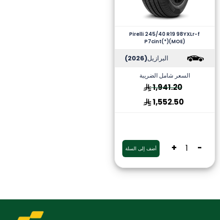
Pirelli 245/40 R19 98YXLr-f
P7cint(*)(MOE)
البرازيل
(2026)
السعر شامل الضريبة
1,941.20
1,552.50
+
-
أضف إلى السلة